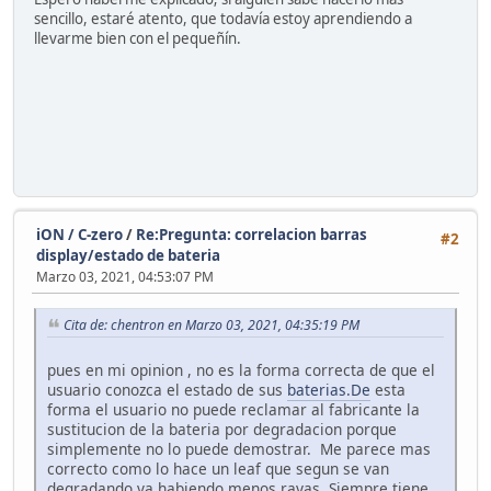
sencillo, estaré atento, que todavía estoy aprendiendo a
llevarme bien con el pequeñín.
iON / C-zero
/
Re:Pregunta: correlacion barras
#2
display/estado de bateria
Marzo 03, 2021, 04:53:07 PM
Cita de: chentron en Marzo 03, 2021, 04:35:19 PM
pues en mi opinion , no es la forma correcta de que el
usuario conozca el estado de sus
baterias.De
esta
forma el usuario no puede reclamar al fabricante la
sustitucion de la bateria por degradacion porque
simplemente no lo puede demostrar. Me parece mas
correcto como lo hace un leaf que segun se van
degradando va habiendo menos rayas. Siempre tiene