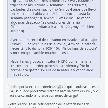
trip1 van unos 8000kms a media 17,3kWh/100kms. El
trip2 es de las últimas 2 semanas, unos 900kms,
bastantes días con mucho frío (en los 4 años que llevo
por Murcia no había visto -2ºC en el coche hasta la
semana pasada): 18,9kWh/100kms e incluso yendo
algo más despacio (las condiciones de la vía
últimamente no invitan a ir a 115-120 y voy más bien
105-110)
Ayer batí mi record de consumo en ir/volver al trabajo:
89kms (83 de los cuales de autovía), 47% de la batería
necesité (y lo dicho, a 105-110km/h los kms de autovía)
y no creo que cambie mucho la cosa.
Hace 1 mes y poco, sin calor (8-12ºC por la mañana;
12-16ºC por la tarde), pero sin este viento y frío lo
normal era gastar 35-38% de la batería y yendo algo
más rápido.
Perdón por la incultura, deebass
, o quien quiera; en estos
PSA ¿se puede programar "carga la batería hasta el XX%", o lo
hacéis calculando la hora de comienzo de carga?
Y otra: el circuito de refrigeración de la batería no es de