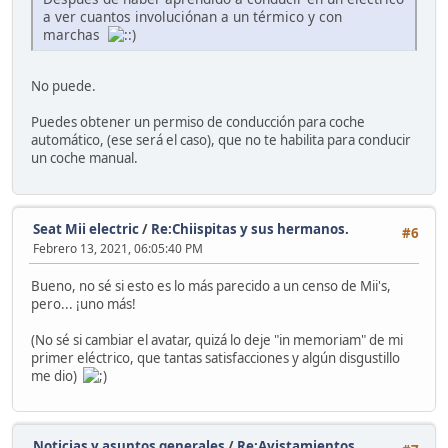
a ver cuantos involuciónan a un térmico y con
marchas
No puede.
Puedes obtener un permiso de conducción para coche
automático, (ese será el caso), que no te habilita para conducir
un coche manual.
Seat Mii electric
/
Re:Chiispitas y sus hermanos.
#6
Febrero 13, 2021, 06:05:40 PM
Bueno, no sé si esto es lo más parecido a un censo de Mii's,
pero... ¡uno más!
(No sé si cambiar el avatar, quizá lo deje "in memoriam" de mi
primer eléctrico, que tantas satisfacciones y algún disgustillo
me dio)
Noticias y asuntos generales
/
Re:Avistamientos