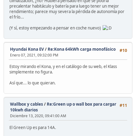
climatización, ¿no? Hubiera pensado en que se podría
precalentar habitáculo y batería para luego tener un mejor
rendimiento; parece muy severa la pérdida de autonomía por
el frío...
(Y sí, estoy empezando a pensar en coche nuevo)
Hyundai Kona EV
/
Re:Kona 64kWh carga monofásico
#10
Enero 07, 2021, 09:32:00 PM
Estoy mirando el Kona, y en el catálogo de su web, el Klass
simplemente no figura.
Así que... lo que quieran.
Wallbox y cables
/
Re:Green up o wall box para cargar
#11
10kwh diarios
Diciembre 13, 2020, 09:41:00 AM
El Green Up es para 14A.