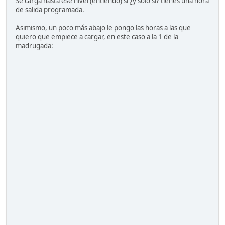
Se carga hasta ese nivel (entiendo) si ¿y sólo si? tienes una hora
de salida programada.
Asimismo, un poco más abajo le pongo las horas a las que
quiero que empiece a cargar, en este caso a la 1 de la
madrugada: