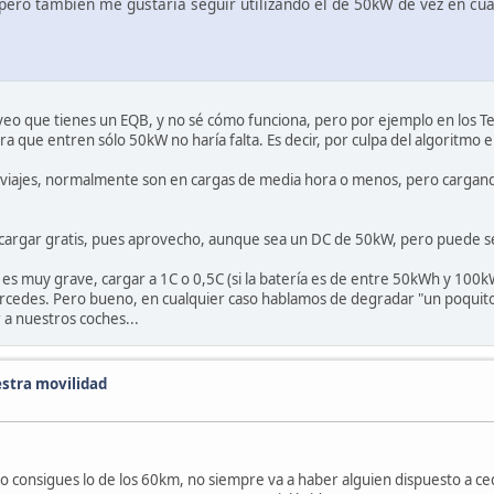
 pero también me gustaría seguir utilizando el de 50kW de vez en cu
veo que tienes un EQB, y no sé cómo funciona, pero por ejemplo en los T
ra que entren sólo 50kW no haría falta. Es decir, por culpa del algoritmo e
viajes, normalmente son en cargas de media hora o menos, pero cargand
o cargar gratis, pues aprovecho, aunque sea un DC de 50kW, pero puede s
 es muy grave, cargar a 1C o 0,5C (si la batería es de entre 50kWh y 100k
Mercedes. Pero bueno, en cualquier caso hablamos de degradar "un poquit
 a nuestros coches...
stra movilidad
ómo consigues lo de los 60km, no siempre va a haber alguien dispuesto a 