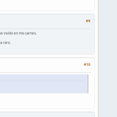
#9
e vivido en mis carnes.
a raro.
#10