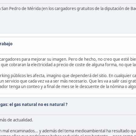
an Pedro de Mérida (en los cargadores gratuitos de la diputación de Bad
trabajo
cargadores para mejorar su imagen. Pero de hecho, no creo que esté bien
que cobraran la electricidad a precio de coste de alguna forma, no que la
arking públicos les afecta, imagino que dependerá del sitio. En cualquier 
un servicio que cada vez va a ser más necesario. Que les va a salir casi g
or tenga un conteo y a final de mes se le descuente de la nómina o algo 
gas: el gas natural no es natural ?
 más de actualidad.
an mal encaminados... y además del tema medioambiental ha resultado qu