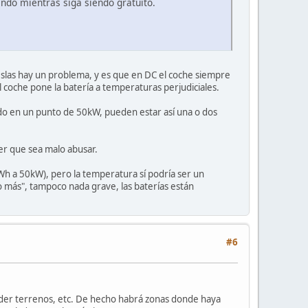
ando mientras siga siendo gratuito.
eslas hay un problema, y es que en DC el coche siempre
l coche pone la batería a temperaturas perjudiciales.
o en un punto de 50kW, pueden estar así una o dos
er que sea malo abusar.
Wh a 50kW), pero la temperatura sí podría ser un
o más", tampoco nada grave, las baterías están
#6
ceder terrenos, etc. De hecho habrá zonas donde haya