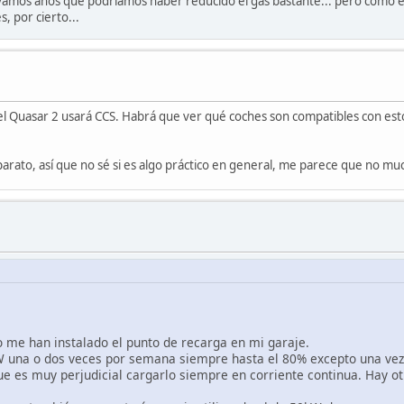
evamos años que podríamos haber reducido el gas bastante... pero como era
, por cierto...
 Quasar 2 usará CCS. Habrá que ver qué coches son compatibles con esto
aparato, así que no sé si es algo práctico en general, me parece que no muc
 me han instalado el punto de recarga en mi garaje.
W una o dos veces por semana siempre hasta el 80% excepto una vez 
ue es muy perjudicial cargarlo siempre en corriente continua. Hay 