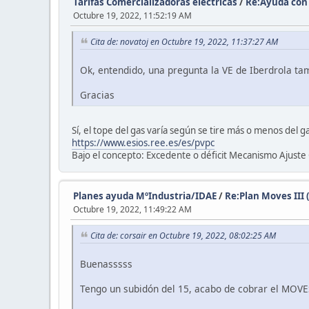
Tarifas Comercializadoras eléctricas
/
Re:Ayuda con 
Octubre 19, 2022, 11:52:19 AM
Cita de: novatoj en Octubre 19, 2022, 11:37:27 AM
Ok, entendido, una pregunta la VE de Iberdrola tam
Gracias
Sí, el tope del gas varía según se tire más o menos del g
https://www.esios.ree.es/es/pvpc
Bajo el concepto: Excedente o déficit Mecanismo Ajuste
Planes ayuda MºIndustria/IDAE
/
Re:Plan Moves III 
Octubre 19, 2022, 11:49:22 AM
Cita de: corsair en Octubre 19, 2022, 08:02:25 AM
Buenasssss
Tengo un subidón del 15, acabo de cobrar el MOVES.