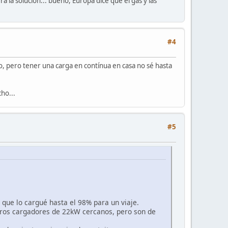
 la solución... bueno, Europa dice que el gas y las
#4
, pero tener una carga en contínua en casa no sé hasta
ho...
#5
que lo cargué hasta el 98% para un viaje.
otros cargadores de 22kW cercanos, pero son de