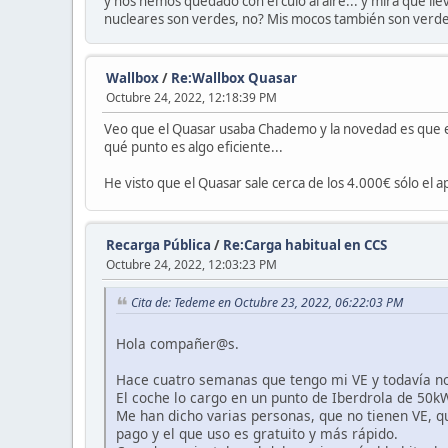
y nos hemos quedado con el culo al aire... y mira que ll
nucleares son verdes, no? Mis mocos también son verdes
Wallbox
/
Re:Wallbox Quasar
Octubre 24, 2022, 12:18:39 PM
Veo que el Quasar usaba Chademo y la novedad es que el
qué punto es algo eficiente...
He visto que el Quasar sale cerca de los 4.000€ sólo el 
Recarga Pública
/
Re:Carga habitual en CCS
Octubre 24, 2022, 12:03:23 PM
Cita de: Tedeme en Octubre 23, 2022, 06:22:03 PM
Hola compañer@s.
Hace cuatro semanas que tengo mi VE y todavía no
El coche lo cargo en un punto de Iberdrola de 50k
Me han dicho varias personas, que no tienen VE, q
pago y el que uso es gratuito y más rápido.