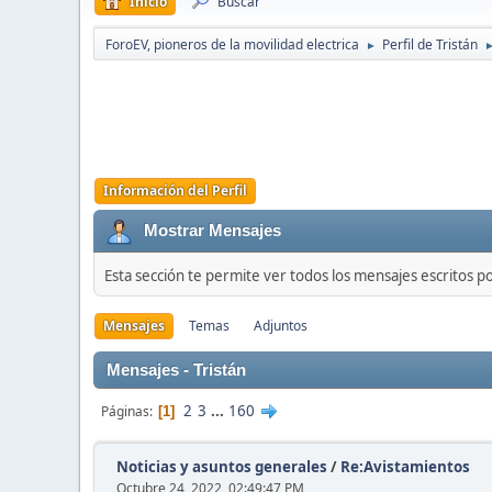
Inicio
Buscar
ForoEV, pioneros de la movilidad electrica
Perfil de Tristán
►
Información del Perfil
Mostrar Mensajes
Esta sección te permite ver todos los mensajes escritos p
Mensajes
Temas
Adjuntos
Mensajes - Tristán
2
3
...
160
Páginas
1
Noticias y asuntos generales
/
Re:Avistamientos
Octubre 24, 2022, 02:49:47 PM