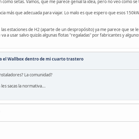
 como setas. Vamos, que me parece genial la idea, pero no veo como se tr
ncia más que adecuada para viajar. Lo malo es que espero que esos 150kW
e las estaciones de H2 (aparte de un despropósito) ya me parece que se les
va a usar salvo quizás algunas flotas "regaladas" por fabricantes y algu
a el Wallbox dentro de mi cuarto trastero
 instaladores? La comunidad?
 les sacas la normativa...
a