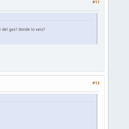
#11
 del gas? donde lo veis?
#12