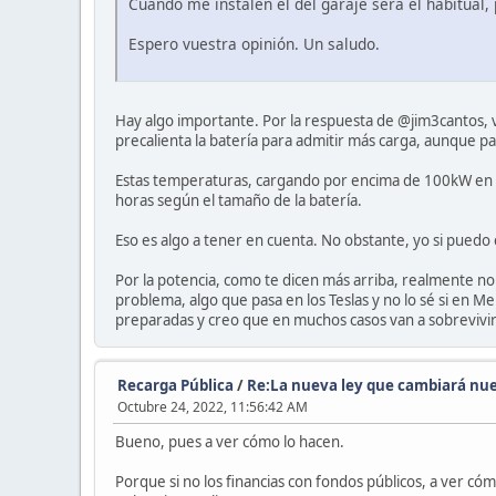
Cuando me instalen el del garaje será el habitual,
Espero vuestra opinión. Un saludo.
Hay algo importante. Por la respuesta de @jim3cantos, 
precalienta la batería para admitir más carga, aunque pa
Estas temperaturas, cargando por encima de 100kW en 
horas según el tamaño de la batería.
Eso es algo a tener en cuenta. No obstante, yo si pued
Por la potencia, como te dicen más arriba, realmente no
problema, algo que pasa en los Teslas y no lo sé si en 
preparadas y creo que en muchos casos van a sobrevivir
Recarga Pública
/
Re:La nueva ley que cambiará nue
Octubre 24, 2022, 11:56:42 AM
Bueno, pues a ver cómo lo hacen.
Porque si no los financias con fondos públicos, a ver c