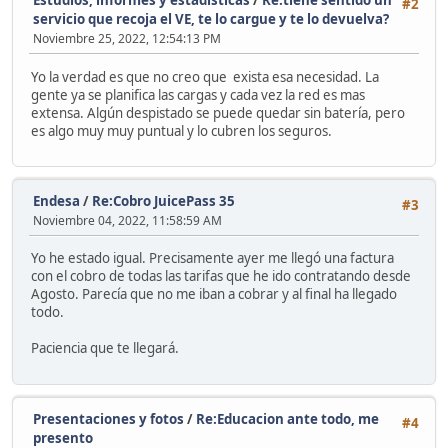
Estudios, informes y estadísticas
/
Re:tiene sentido un
#2
servicio que recoja el VE, te lo cargue y te lo devuelva?
Noviembre 25, 2022, 12:54:13 PM
Yo la verdad es que no creo que exista esa necesidad. La
gente ya se planifica las cargas y cada vez la red es mas
extensa. Algún despistado se puede quedar sin batería, pero
es algo muy muy puntual y lo cubren los seguros.
Endesa
/
Re:Cobro JuicePass 35
#3
Noviembre 04, 2022, 11:58:59 AM
Yo he estado igual. Precisamente ayer me llegó una factura
con el cobro de todas las tarifas que he ido contratando desde
Agosto. Parecía que no me iban a cobrar y al final ha llegado
todo.
Paciencia que te llegará.
Presentaciones y fotos
/
Re:Educacion ante todo, me
#4
presento