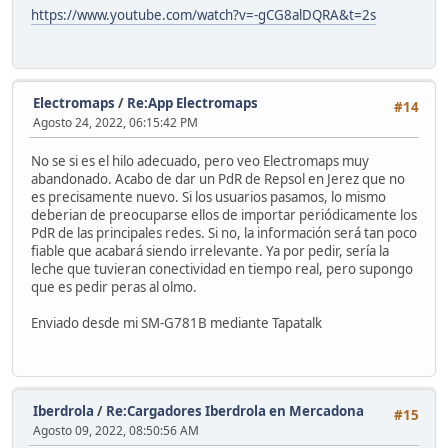
https://www.youtube.com/watch?v=-gCG8alDQRA&t=2s
Electromaps
/
Re:App Electromaps
#14
Agosto 24, 2022, 06:15:42 PM
No se si es el hilo adecuado, pero veo Electromaps muy
abandonado. Acabo de dar un PdR de Repsol en Jerez que no
es precisamente nuevo. Si los usuarios pasamos, lo mismo
deberian de preocuparse ellos de importar periódicamente los
PdR de las principales redes. Si no, la información será tan poco
fiable que acabará siendo irrelevante. Ya por pedir, sería la
leche que tuvieran conectividad en tiempo real, pero supongo
que es pedir peras al olmo.
Enviado desde mi SM-G781B mediante Tapatalk
Iberdrola
/
Re:Cargadores Iberdrola en Mercadona
#15
Agosto 09, 2022, 08:50:56 AM