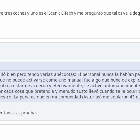
res coches y uno es el Scenic E-Tech y me pregunto que tal os va la degr
ió bien pero tengo varias anécdotas: El personal nunca la habían pa
o que no puede activarse como uno manual fue algo que hube de expli
no iba a estar de acuerdo y efectivamente, se activó automáticamente
r cada cosa que pretendía y menudo susto llevó cuando se le ocurrió
uestro. La pena es que en mi comunidad (Asturias) me soplaron 43 eu
r todas las pruebas.