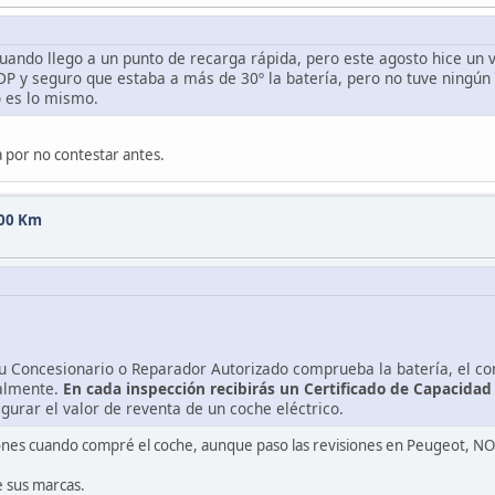
ando llego a un punto de recarga rápida, pero este agosto hice un via
DP y seguro que estaba a más de 30º la batería, pero no tuve ningún
o es lo mismo.
a por no contestar antes.
000 Km
tu Concesionario o Reparador Autorizado comprueba la batería, el co
talmente.
En cada inspección recibirás un Certificado de Capacidad 
urar el valor de reventa de un coche eléctrico.
nes cuando compré el coche, aunque paso las revisiones en Peugeot, NO
e sus marcas.