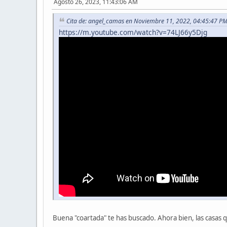
Agosto 26, 2023, 11:43:06 AM
Cita de: angel_camas en Noviembre 11, 2022, 04:45:47 P
https://m.youtube.com/watch?v=74LJ66y5Djg
Buena "coartada" te has buscado. Ahora bien, las casas