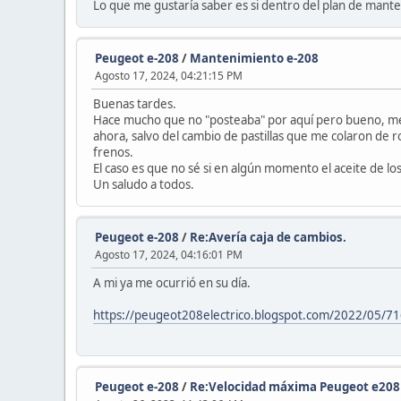
Lo que me gustaría saber es si dentro del plan de mant
Peugeot e-208
/
Mantenimiento e-208
Agosto 17, 2024, 04:21:15 PM
Buenas tardes.
Hace mucho que no "posteaba" por aquí pero bueno, me h
ahora, salvo del cambio de pastillas que me colaron de ro
frenos.
El caso es que no sé si en algún momento el aceite de l
Un saludo a todos.
Peugeot e-208
/
Re:Avería caja de cambios.
Agosto 17, 2024, 04:16:01 PM
A mi ya me ocurrió en su día.
https://peugeot208electrico.blogspot.com/2022/05/7168
Peugeot e-208
/
Re:Velocidad máxima Peugeot e208