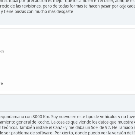
tía. Igual por precaución es mejor que lo cambien en el taller, aunque e
precio de las revisiones, pero de todas formas te hacen pasar por caja ca
, y tiene piezas con mucho más desgaste
ias
re
undamano con 8000 Km. Soy nuevo en este tipo de vehículos y no tuve la
onamiento general del coche. La cosa es que viendo los datos que muest
wh teóricos. También instalé el CanZE y me daba un SoH de 92. He llamado 
de ser problema de software. Por cierto, donde puedo ver la versión del