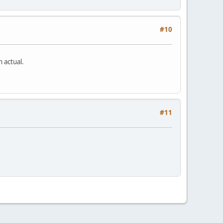
#10
 actual.
#11