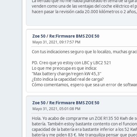
La verdad que no me había planteado el tema de la garan
venden como una de las ventajas del coche eléctrico el 
hacen pasar la revisión cada 20.000 kilómetros o 2 años
Zoe 50
/
Re:Firmware BMS ZOE 50
Mayo 31, 2021, 09:17:57 PM
Con tus indicaciones seguro que lo localizo, muchas grac
PD. Creo que yo estoy con LBC y LBC2 521
Lo que me preocupa es que indica:
"Max battery charge/regen kW 45,3"
¿Esto indica la capacidad real de carga?
Cómo comentamos, espero que sea un error de softwa
Zoe 50
/
Re:Firmware BMS ZOE 50
Mayo 31, 2021, 05:01:08 PM
Hola. Yo acabo de comprarme un ZOE R135 50 Kwh de seg
batería. También estoy bastante contento con el funci
capacidad de la batería era bastante inferior a los 52 K
batería y me piden 83 €. Me tranquiliza pensar que pue