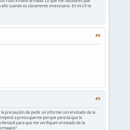
s un robo a mano armada. Lo que me fastidia es que
da año cuando es claramente innecesario. En mi C4 te
#8
#9
 precaución de pedir un informe con el estado de la
ra empecé a preocuparme porque parecía que la
a Renault para que me verifiquen el estado de la
 firmware?