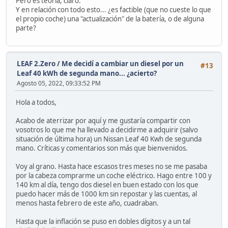
Pero es teoría, claro.
Y en relación con todo esto... ¿es factible (que no cueste lo que
el propio coche) una "actualización" de la batería, o de alguna
parte?
LEAF 2.Zero
/
Me decidí a cambiar un diesel por un
#13
Leaf 40 kWh de segunda mano... ¿acierto?
Agosto 05, 2022, 09:33:52 PM
Hola a todos,
Acabo de aterrizar por aquí y me gustaría compartir con
vosotros lo que me ha llevado a decidirme a adquirir (salvo
situación de última hora) un Nissan Leaf 40 Kwh de segunda
mano. Críticas y comentarios son más que bienvenidos.
Voy al grano. Hasta hace escasos tres meses no se me pasaba
por la cabeza comprarme un coche eléctrico. Hago entre 100 y
140 km al día, tengo dos diesel en buen estado con los que
puedo hacer más de 1000 km sin repostar y las cuentas, al
menos hasta febrero de este año, cuadraban.
Hasta que la inflación se puso en dobles dígitos y a un tal