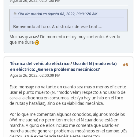
Agosto 26, 2022, 02:01:08 PM
Cita de: marioi en Agosto 08, 2022, 09:01:20 AM
Bienvenido al foro. A disfrutar de ese Leaf....
Muchas gracias! De momento estoy muy contento. A ver lo
que me dura
Técnica del vehículo eléctrico
/
Uso del N (modo vela)
#8
en eléctrico: ¿Genera problemas mecánicos?
Agosto 26, 2022, 02:00:09 PM
Este mensaje no va tanto en cuanto sea más o menos eficiente
usar el punto muerto (N, "modo vela") respecto a no usarlo de
cara a la eficiencia en consumos, etc (ya hay un hilo en el foro
de rutas y hazañas), sino de su viabilidad mecánica.
Por lo que me comentan algunos conocidos, algunos modelos
(VW, me suena) no permiten meter el N cuando se está en
marcha. Alguno de ellos incluso me comenta que usarlo en
marcha puede generar problemas mecánicos en el cambio. ¿Es
cierto? ¿Qué experiencia tenéis a este respecto?