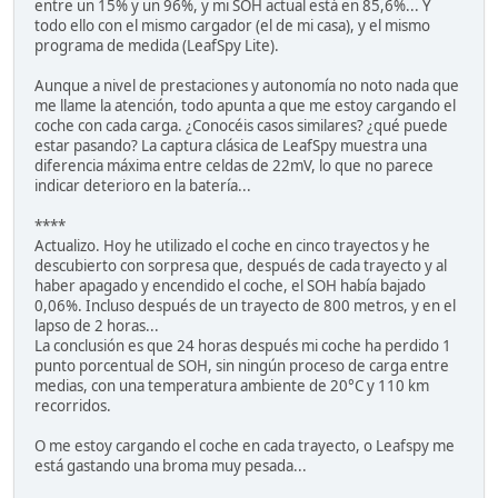
entre un 15% y un 96%, y mi SOH actual está en 85,6%... Y
todo ello con el mismo cargador (el de mi casa), y el mismo
programa de medida (LeafSpy Lite).
Aunque a nivel de prestaciones y autonomía no noto nada que
me llame la atención, todo apunta a que me estoy cargando el
coche con cada carga. ¿Conocéis casos similares? ¿qué puede
estar pasando? La captura clásica de LeafSpy muestra una
diferencia máxima entre celdas de 22mV, lo que no parece
indicar deterioro en la batería...
****
Actualizo. Hoy he utilizado el coche en cinco trayectos y he
descubierto con sorpresa que, después de cada trayecto y al
haber apagado y encendido el coche, el SOH había bajado
0,06%. Incluso después de un trayecto de 800 metros, y en el
lapso de 2 horas...
La conclusión es que 24 horas después mi coche ha perdido 1
punto porcentual de SOH, sin ningún proceso de carga entre
medias, con una temperatura ambiente de 20°C y 110 km
recorridos.
O me estoy cargando el coche en cada trayecto, o Leafspy me
está gastando una broma muy pesada...