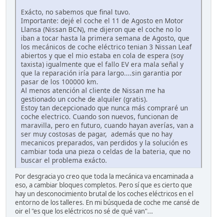
Exácto, no sabemos que final tuvo.
Importante: dejé el coche el 11 de Agosto en Motor
Llansa (Nissan BCN), me dijeron que el coche no lo
iban a tocar hasta la primera semana de Agosto, que
los mecánicos de coche eléctrico tenian 3 Nissan Leaf
abiertos y que el mio estaba en cola de espera (soy
taxista) igualmente que el fallo EV era mala señal y
que la reparación iría para largo....sin garantia por
pasar de los 100000 km.
Al menos atención al cliente de Nissan me ha
gestionado un coche de alquiler (gratis).
Estoy tan decepcionado que nunca más compraré un
coche electrico. Cuando son nuevos, funcionan de
maravilla, pero en futuro, cuando hayan averías, van a
ser muy costosas de pagar, además que no hay
mecanicos preparados, van perdidos y la solución es
cambiar toda una pieza o celdas de la bateria, que no
buscar el problema exácto.
Por desgracia yo creo que toda la mecánica va encaminada a
eso, a cambiar bloques completos. Pero sí que es cierto que
hay un desconocimiento brutal de los coches eléctricos en el
entorno de los talleres. En mi búsqueda de coche me cansé de
oir el "es que los eléctricos no sé de qué van"...