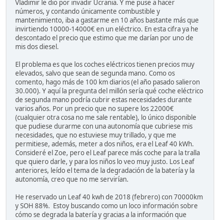
Vladimir le dio por invadir Ucrania. Y me puse a hacer
números, y contando únicamente combustible y
mantenimiento, iba a gastarme en 10 años bastante más que
invirtiendo 10000-14000€ en un eléctrico. En esta cifra ya he
descontado el precio que estimo que me darían por uno de
mis dos diesel.
El problema es que los coches eléctricos tienen precios muy
elevados, salvo que sean de segunda mano. Como os
comento, hago más de 100 km diarios (el año pasado salieron
30.000). Y aquí la pregunta del millón sería qué coche eléctrico
de segunda mano podría cubrir estas necesidades durante
varios años. Por un precio que no supere los 22000€
(cualquier otra cosa no me sale rentable), lo único disponible
que pudiese durarme con una autonomía que cubriese mis
necesidades, que no estuviese muy trillado, y que me
permitiese, además, meter a dos niños, era el Leaf 40 kWh.
Consideré el Zoe, pero el Leaf parece más coche para la tralla
que quiero darle, y para los niños lo veo muy justo. Los Leaf
anteriores, leído el tema de la degradación de la batería y la
autonomía, creo que no me servirían.
He reservado un Leaf 40 kwh de 2018 (febrero) con 70000km
y SOH 88%. Estoy buscando como un loco información sobre
cómo se degrada la batería y gracias a la información que