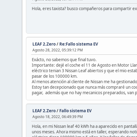
Hola, eres taxista? busco compañeros para compartir exp
LEAF 2.Zero
/
Re:Fallo sistema EV
Agosto 28, 2022, 05:39:12 PM
Exácto, no sabemos que final tuvo.
Importante: dejé el coche el 11 de Agosto en Motor Llan
eléctrico tenian 3 Nissan Leaf abiertos y que el mio estab
pasar de los 100000 km.
Al menos atención al cliente de Nissan me ha gestionado 
Estoy tan decepcionado que nunca más compraré un coche
pagar, además que no hay mecanicos preparados, van perd
LEAF 2.Zero
/
Fallo sistema EV
Agosto 18, 2022, 06:49:39 PM
Hola, en mi Nissan leaf 40 kWh ha a aparecido en pantalla
unos meses. Ahora mismo está en taller, esperando notici