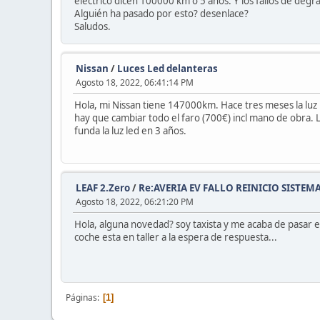
eléctrico dicen 100000 km o 5 años. Y los fallos de degr
Alguién ha pasado por esto? desenlace?
Saludos.
Nissan
/
Luces Led delanteras
Agosto 18, 2022, 06:41:14 PM
Hola, mi Nissan tiene 147000km. Hace tres meses la luz l
hay que cambiar todo el faro (700€) incl mano de obra. 
funda la luz led en 3 años.
LEAF 2.Zero
/
Re:AVERIA EV FALLO REINICIO SISTEM
Agosto 18, 2022, 06:21:20 PM
Hola, alguna novedad? soy taxista y me acaba de pasar e
coche esta en taller a la espera de respuesta...
Páginas
1