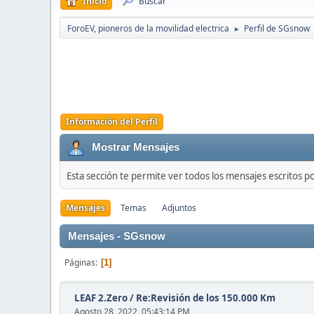
Inicio
Buscar
ForoEV, pioneros de la movilidad electrica
Perfil de SGsnow
►
Información del Perfil
Mostrar Mensajes
Esta sección te permite ver todos los mensajes escritos p
Mensajes
Temas
Adjuntos
Mensajes - SGsnow
Páginas
1
LEAF 2.Zero
/
Re:Revisión de los 150.000 Km
Agosto 28, 2022, 05:43:14 PM