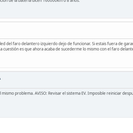
ación de la bateria dicen 160000km o 8 años.
ed del faro delantero izquierdo dejo de funcionar. Si estais fuera de gar
La cuestión es que ahora acaba de sucederme lo mismo con el faro delante
A
l mismo problema. AVISO: Revisar el sistema EV. Imposible reiniciar despu