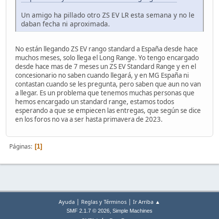
Un amigo ha pillado otro ZS EV LR esta semana y no le
daban fecha ni aproximada.
No están llegando ZS EV rango standard a España desde hace
muchos meses, solo llega el Long Range. Yo tengo encargado
desde hace mas de 7 meses un ZS EV Standard Range y en el
concesionario no saben cuando llegará, y en MG España ni
contastan cuando se les pregunta, pero saben que aun no van
a llegar. Es un problema que tenemos muchas personas que
hemos encargado un standard range, estamos todos
esperando a que se empiecen las entregas, que según se dice
en los foros no va a ser hasta primavera de 2023.
Páginas
1
|
|
Ayuda
Reglas y Términos
Ir Arriba ▲
,
SMF 2.1.7 © 2026
Simple Machines