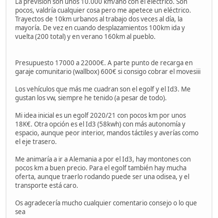
La previsión son unos 10.000 km/año con el eléctrico. Son
pocos, valdría cualquier cosa pero me apetece un eléctrico.
Trayectos de 10km urbanos al trabajo dos veces al día, la
mayoría. De vez en cuando desplazamientos 100km ida y
vuelta (200 total) y en verano 160km al pueblo.
Presupuesto 17000 a 22000€. A parte punto de recarga en
garaje comunitario (wallbox) 600€ si consigo cobrar el movesiii
Los vehículos que más me cuadran son el egolf y el Id3. Me
gustan los vw, siempre he tenido (a pesar de todo).
Mi idea inicial es un egolf 2020/21 con pocos km por unos
18K€. Otra opción es el Id3 (58kwh) con más autonomía y
espacio, aunque peor interior, mandos táctiles y averías como
el eje trasero.
Me animaría a ir a Alemania a por el Id3, hay montones con
pocos km a buen precio. Para el egolf también hay mucha
oferta, aunque traerlo rodando puede ser una odisea, y el
transporte está caro.
Os agradecería mucho cualquier comentario consejo o lo que
sea