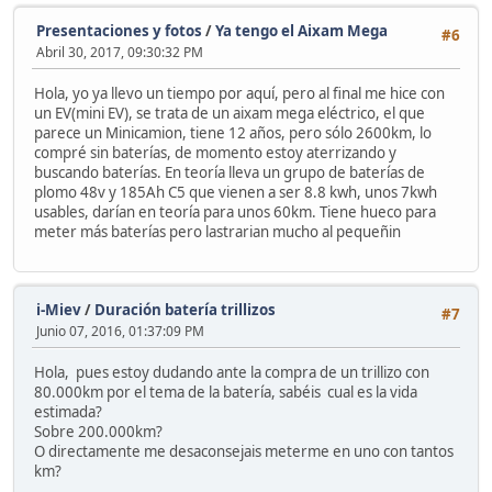
Presentaciones y fotos
/
Ya tengo el Aixam Mega
#6
Abril 30, 2017, 09:30:32 PM
Hola, yo ya llevo un tiempo por aquí, pero al final me hice con
un EV(mini EV), se trata de un aixam mega eléctrico, el que
parece un Minicamion, tiene 12 años, pero sólo 2600km, lo
compré sin baterías, de momento estoy aterrizando y
buscando baterías. En teoría lleva un grupo de baterías de
plomo 48v y 185Ah C5 que vienen a ser 8.8 kwh, unos 7kwh
usables, darían en teoría para unos 60km. Tiene hueco para
meter más baterías pero lastrarian mucho al pequeñin
i-Miev
/
Duración batería trillizos
#7
Junio 07, 2016, 01:37:09 PM
Hola, pues estoy dudando ante la compra de un trillizo con
80.000km por el tema de la batería, sabéis cual es la vida
estimada?
Sobre 200.000km?
O directamente me desaconsejais meterme en uno con tantos
km?