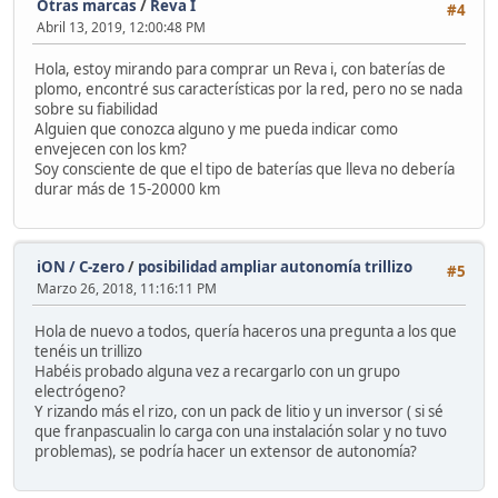
Otras marcas
/
Reva I
#4
Abril 13, 2019, 12:00:48 PM
Hola, estoy mirando para comprar un Reva i, con baterías de
plomo, encontré sus características por la red, pero no se nada
sobre su fiabilidad
Alguien que conozca alguno y me pueda indicar como
envejecen con los km?
Soy consciente de que el tipo de baterías que lleva no debería
durar más de 15-20000 km
iON / C-zero
/
posibilidad ampliar autonomía trillizo
#5
Marzo 26, 2018, 11:16:11 PM
Hola de nuevo a todos, quería haceros una pregunta a los que
tenéis un trillizo
Habéis probado alguna vez a recargarlo con un grupo
electrógeno?
Y rizando más el rizo, con un pack de litio y un inversor ( si sé
que franpascualin lo carga con una instalación solar y no tuvo
problemas), se podría hacer un extensor de autonomía?