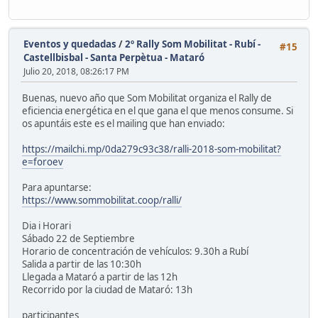
Eventos y quedadas
/
2º Rally Som Mobilitat - Rubí -
#15
Castellbisbal - Santa Perpètua - Mataró
Julio 20, 2018, 08:26:17 PM
Buenas, nuevo año que Som Mobilitat organiza el Rally de
eficiencia energética en el que gana el que menos consume. Si
os apuntáis este es el mailing que han enviado:
https://mailchi.mp/0da279c93c38/ralli-2018-som-mobilitat?
e=foroev
Para apuntarse:
https://www.sommobilitat.coop/ralli/
Dia i Horari
Sábado 22 de Septiembre
Horario de concentración de vehículos: 9.30h a Rubí
Salida a partir de las 10:30h
Llegada a Mataró a partir de las 12h
Recorrido por la ciudad de Mataró: 13h
participantes