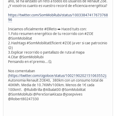
año, se ha lanzado un reto a todos los usuarios de Renault Zoe.
¿Y vosotros cuanto es vuestro record de eficiencia energética?
https://twitter.com/SomMobRubi/status/10033847417673768
96
Iniciamos oficialmente #ElReto ➡️ Haced tuits con:
1.Foto resumen energético de tu recorrido con #ZOE
@SomMobilitat
2.Hashtags #SomMobilitatEficient #ZOE (a ver si cae patrocinio
😉)
3.Explicar recorrido o pantallazo de ruta al mapa
4.Citar @SomMobRubi
Pensando en el premio...🤔
Nos comentaban
(
https://twitter.com/cigoloce/status/1002190202151063552):
Autonomia Renault ZOE40, 380km con un consumo total de
40KWh. Media de 10.7KWh/100km. Menos de 1€ cada
100km!!. @RubiBrilla @Albalat00 @SomMobilitat
@SomMobRubi @PereSoriaAlcaza @josepvives
@Robert80247330