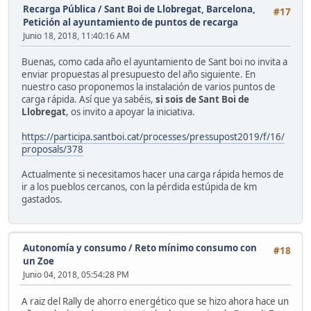
Recarga Pública
/
Sant Boi de Llobregat, Barcelona,
#17
Petición al ayuntamiento de puntos de recarga
Junio 18, 2018, 11:40:16 AM
Buenas, como cada año el ayuntamiento de Sant boi no invita a
enviar propuestas al presupuesto del año siguiente. En
nuestro caso proponemos la instalación de varios puntos de
carga rápida. Así que ya sabéis,
si sois de Sant Boi de
Llobregat
, os invito a apoyar la iniciativa.
https://participa.santboi.cat/processes/pressupost2019/f/16/
proposals/378
Actualmente si necesitamos hacer una carga rápida hemos de
ir a los pueblos cercanos, con la pérdida estúpida de km
gastados.
Autonomía y consumo
/
Reto mínimo consumo con
#18
un Zoe
Junio 04, 2018, 05:54:28 PM
A raiz del Rally de ahorro energético que se hizo ahora hace un