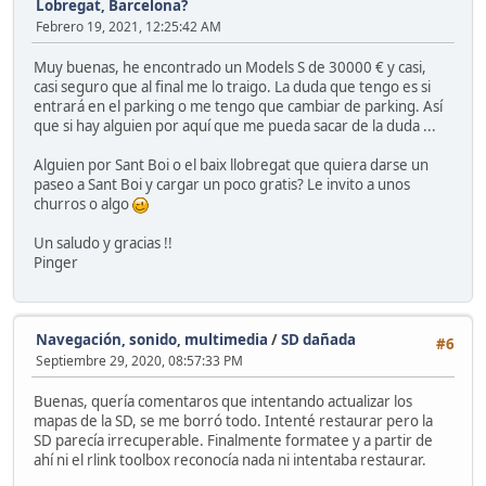
Lobregat, Barcelona?
Febrero 19, 2021, 12:25:42 AM
Muy buenas, he encontrado un Models S de 30000 € y casi,
casi seguro que al final me lo traigo. La duda que tengo es si
entrará en el parking o me tengo que cambiar de parking. Así
que si hay alguien por aquí que me pueda sacar de la duda ...
Alguien por Sant Boi o el baix llobregat que quiera darse un
paseo a Sant Boi y cargar un poco gratis? Le invito a unos
churros o algo
Un saludo y gracias !!
Pinger
Navegación, sonido, multimedia
/
SD dañada
#6
Septiembre 29, 2020, 08:57:33 PM
Buenas, quería comentaros que intentando actualizar los
mapas de la SD, se me borró todo. Intenté restaurar pero la
SD parecía irrecuperable. Finalmente formatee y a partir de
ahí ni el rlink toolbox reconocía nada ni intentaba restaurar.