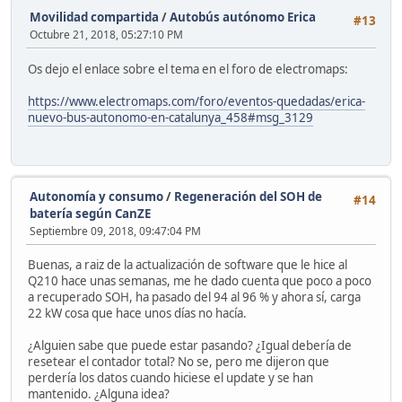
Movilidad compartida
/
Autobús autónomo Erica
#13
Octubre 21, 2018, 05:27:10 PM
Os dejo el enlace sobre el tema en el foro de electromaps:
https://www.electromaps.com/foro/eventos-quedadas/erica-
nuevo-bus-autonomo-en-catalunya_458#msg_3129
Autonomía y consumo
/
Regeneración del SOH de
#14
batería según CanZE
Septiembre 09, 2018, 09:47:04 PM
Buenas, a raiz de la actualización de software que le hice al
Q210 hace unas semanas, me he dado cuenta que poco a poco
a recuperado SOH, ha pasado del 94 al 96 % y ahora sí, carga
22 kW cosa que hace unos días no hacía.
¿Alguien sabe que puede estar pasando? ¿Igual debería de
resetear el contador total? No se, pero me dijeron que
perdería los datos cuando hiciese el update y se han
mantenido. ¿Alguna idea?