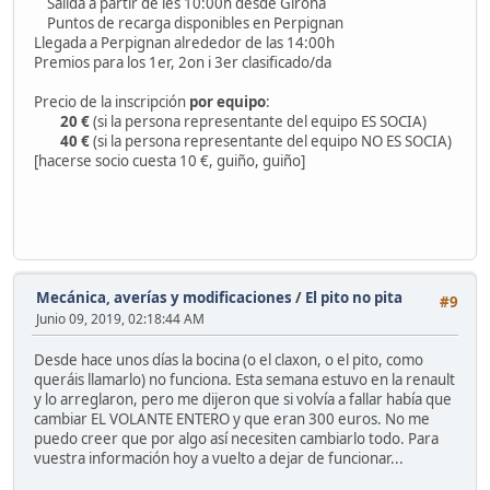
Salida a partir de les 10:00h desde Girona
Puntos de recarga disponibles en Perpignan
Llegada a Perpignan alrededor de las 14:00h
Premios para los 1er, 2on i 3er clasificado/da
Precio de la inscripción
por equipo
:
20 €
(si la persona representante del equipo ES SOCIA)
40 €
(si la persona representante del equipo NO ES SOCIA)
[hacerse socio cuesta 10 €, guiño, guiño]
Mecánica, averías y modificaciones
/
El pito no pita
#9
Junio 09, 2019, 02:18:44 AM
Desde hace unos días la bocina (o el claxon, o el pito, como
queráis llamarlo) no funciona. Esta semana estuvo en la renault
y lo arreglaron, pero me dijeron que si volvía a fallar había que
cambiar EL VOLANTE ENTERO y que eran 300 euros. No me
puedo creer que por algo así necesiten cambiarlo todo. Para
vuestra información hoy a vuelto a dejar de funcionar...