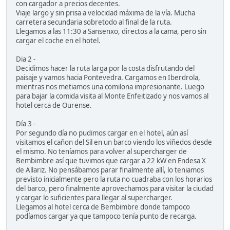
con cargador a precios decentes.
Viaje largo y sin prisa a velocidad máxima de la vía. Mucha
carretera secundaria sobretodo al final de la ruta.
Llegamos a las 11:30 a Sansenxo, directos a la cama, pero sin
cargar el coche en el hotel.
Dia 2 -
Decidimos hacer la ruta larga por la costa disfrutando del
paisaje y vamos hacia Pontevedra. Cargamos en Iberdrola,
mientras nos metiamos una comilona impresionante. Luego
para bajar la comida visita al Monte Enfeitizado y nos vamos al
hotel cerca de Ourense.
Día 3 -
Por segundo día no pudimos cargar en el hotel, aún así
visitamos el cañon del Sil en un barco viendo los viñedos desde
el mismo. No teníamos para volver al supercharger de
Bembimbre así que tuvimos que cargar a 22 kW en Endesa X
de Allariz. No pensábamos parar finalmente allí, lo teniamos
previsto inicialmente pero la ruta no cuadraba con los horarios
del barco, pero finalmente aprovechamos para visitar la ciudad
y cargar lo suficientes para llegar al supercharger.
Llegamos al hotel cerca de Bembimbre donde tampoco
podíamos cargar ya que tampoco tenía punto de recarga.