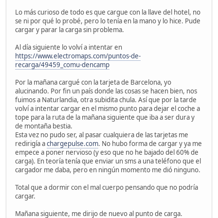
Lo más curioso de todo es que cargue con la llave del hotel, no
se ni por qué lo probé, pero lo tenía en la mano y lo hice. Pude
cargar y parar la carga sin problema.
Al día siguiente lo volví a intentar en
https://www.electromaps.com/puntos-de-
recarga/49459_comu-dencamp
Por la mañana cargué con la tarjeta de Barcelona, yo
alucinando. Por fin un país donde las cosas se hacen bien, nos
fuimos a Naturlandia, otra subidita chula. Así que por la tarde
volví a intentar cargar en el mismo punto para dejar el coche a
tope para la ruta de la mañana siguiente que iba a ser dura y
de montaña bestia.
Esta vez no pudo ser, al pasar cualquiera de las tarjetas me
redirigía a
chargepulse.com
. No hubo forma de cargar y ya me
empece a poner nervioso (y eso que no he bajado del 60% de
carga). En teoría tenía que enviar un sms a una teléfono que el
cargador me daba, pero en ningún momento me dió ninguno.
Total que a dormir con el mal cuerpo pensando que no podría
cargar.
Mañana siguiente, me dirijo de nuevo al punto de carga.