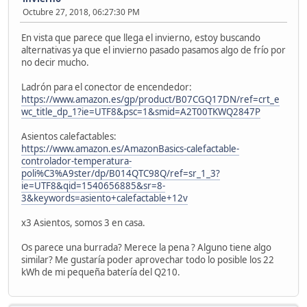
Octubre 27, 2018, 06:27:30 PM
En vista que parece que llega el invierno, estoy buscando
alternativas ya que el invierno pasado pasamos algo de frío por
no decir mucho.
Ladrón para el conector de encendedor:
https://www.amazon.es/gp/product/B07CGQ17DN/ref=crt_e
wc_title_dp_1?ie=UTF8&psc=1&smid=A2T00TKWQ2847P
Asientos calefactables:
https://www.amazon.es/AmazonBasics-calefactable-
controlador-temperatura-
poli%C3%A9ster/dp/B014QTC98Q/ref=sr_1_3?
ie=UTF8&qid=1540656885&sr=8-
3&keywords=asiento+calefactable+12v
x3 Asientos, somos 3 en casa.
Os parece una burrada? Merece la pena ? Alguno tiene algo
similar? Me gustaría poder aprovechar todo lo posible los 22
kWh de mi pequeña batería del Q210.