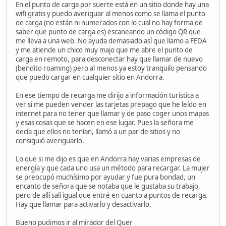
En el punto de carga por suerte está en un sitio donde hay una
wifi gratis y puedo averiguar al menos como se llama el punto
de carga (no están ni numerados con lo cual no hay forma de
saber que punto de carga es) escaneando un código QR que
me lleva a una web. No ayuda demasiado así que llamo a FEDA
y me atiende un chico muy majo que me abre el punto de
carga en remoto, para desconectar hay que llamar de nuevo
(bendito roaming) pero al menos ya estoy tranquilo pensando
que puedo cargar en cualquier sitio en Andorra.
En ese tiempo de recarga me dirijo a información turística a
ver si me pueden vender las tarjetas prepago que he leído en
internet para no tener que llamar y de paso coger unos mapas
y esas cosas que se hacen en ese lugar. Pues la señora me
decía que ellos no tenían, llamó a un par de sitios y no
consiguió averiguarlo.
Lo que si me dijo es que en Andorra hay varias empresas de
energía y que cada uno usa un método para recargar. La mujer
se preocupó muchísimo por ayudar y fue pura bondad, un
encanto de señora que se notaba que le gustaba su trabajo,
pero de allí salí igual que entré en cuanto a puntos de recarga.
Hay que llamar para activarlo y desactivarlo.
Bueno pudimos ir al mirador del Quer