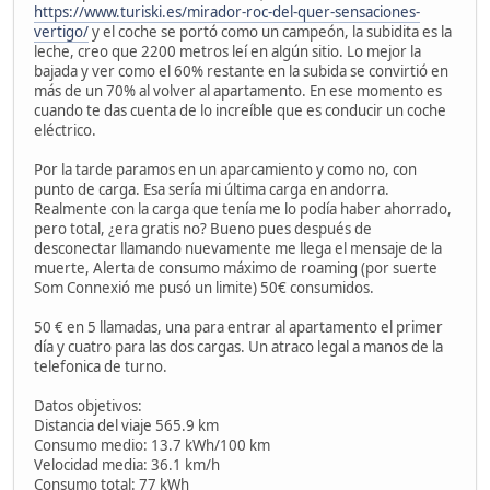
https://www.turiski.es/mirador-roc-del-quer-sensaciones-
vertigo/
y el coche se portó como un campeón, la subidita es la
leche, creo que 2200 metros leí en algún sitio. Lo mejor la
bajada y ver como el 60% restante en la subida se convirtió en
más de un 70% al volver al apartamento. En ese momento es
cuando te das cuenta de lo increíble que es conducir un coche
eléctrico.
Por la tarde paramos en un aparcamiento y como no, con
punto de carga. Esa sería mi última carga en andorra.
Realmente con la carga que tenía me lo podía haber ahorrado,
pero total, ¿era gratis no? Bueno pues después de
desconectar llamando nuevamente me llega el mensaje de la
muerte, Alerta de consumo máximo de roaming (por suerte
Som Connexió me pusó un limite) 50€ consumidos.
50 € en 5 llamadas, una para entrar al apartamento el primer
día y cuatro para las dos cargas. Un atraco legal a manos de la
telefonica de turno.
Datos objetivos:
Distancia del viaje 565.9 km
Consumo medio: 13.7 kWh/100 km
Velocidad media: 36.1 km/h
Consumo total: 77 kWh