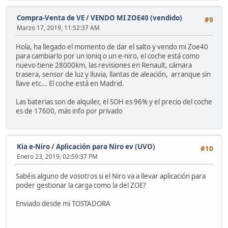
Compra-Venta de VE
/
VENDO MI ZOE40 (vendido)
#9
Marzo 17, 2019, 11:52:37 AM
Hola, ha llegado el momento de dar el salto y vendo mi Zoe40
para cambiarlo por un ioniq o un e-niro, el coche está como
nuevo tiene 28000km, las revisiones en Renault, cámara
trasera, sensor de luz y lluvia, llantas de aleación, arranque sin
llave etc... El coche está en Madrid.
Las baterias son de alquiler, el SOH es 96% y el precio del coche
es de 17600, más info por privado
Kia e-Niro
/
Aplicación para Niro ev (UVO)
#10
Enero 23, 2019, 02:59:37 PM
Sabéis alguno de vosotros si el Niro va a llevar aplicación para
poder gestionar la carga como la del ZOE?
Enviado desde mi TOSTADORA