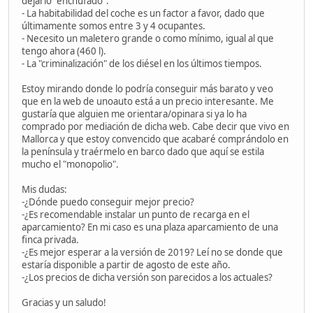
dejarlo "enchufado".
- La habitabilidad del coche es un factor a favor, dado que
últimamente somos entre 3 y 4 ocupantes.
- Necesito un maletero grande o como mínimo, igual al que
tengo ahora (460 l).
- La "criminalización" de los diésel en los últimos tiempos.
Estoy mirando donde lo podría conseguir más barato y veo
que en la web de unoauto está a un precio interesante. Me
gustaría que alguien me orientara/opinara si ya lo ha
comprado por mediación de dicha web. Cabe decir que vivo en
Mallorca y que estoy convencido que acabaré comprándolo en
la península y traérmelo en barco dado que aquí se estila
mucho el "monopolio".
Mis dudas:
-¿Dónde puedo conseguir mejor precio?
-¿Es recomendable instalar un punto de recarga en el
aparcamiento? En mi caso es una plaza aparcamiento de una
finca privada.
-¿Es mejor esperar a la versión de 2019? Leí no se donde que
estaría disponible a partir de agosto de este año.
-¿Los precios de dicha versión son parecidos a los actuales?
Gracias y un saludo!