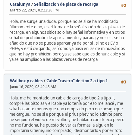
Catalunya
/
Señalizacion de plaza de recarga
#2
Marzo 22, 2021, 02:22:28 PM
Hola, me surge una duda, porque no se si se ha modificado
últimamente o no, es el tema de la señalización de las plazas de
recarga, en algunos sitios solo hay señal informativa y en otros
señal de prohibición de aparcamiento y parada,y no se si se ha
añadido que no se pueda aparcar ya de por sí , si no es EV o
PHEV, y está cargando, así como ya pasa en las de minusválidos
que no hay prohibición pero ya se sabe que es denunciable y si
ya se ha ampliado a las plazas verdes de recarga
Wallbox y cables
/
Cable "casero" de tipo 2 a tipo 1
#3
Junio 16, 2020, 08:49:43 AM
Hola, me he montado un cable de carga de tipo 2 a tipo 1,
compré las pistolas y el cable ya lo tenía por eso me lancé , me
salia bastante menos que uno comprado pero no consigo que
me cargue, no se si e por que el prius phev no lo admite pero
he seguido el video de mcvoltio y he hablado con dr eco peero
no me funciona, he puesto de varias formas, a alguien le
importaria si tiene,uno comprado, desmontarlo y poner foto