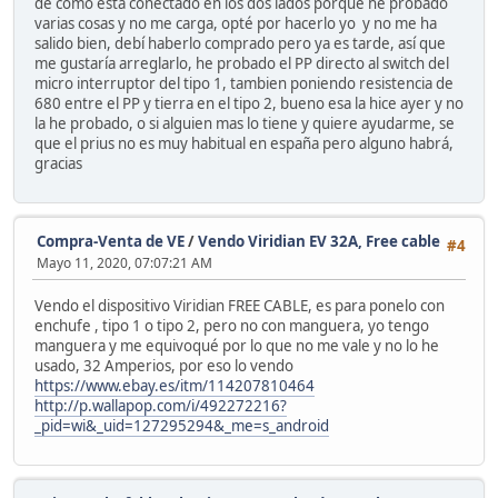
de como está conectado en los dos lados porque he probado
varias cosas y no me carga, opté por hacerlo yo y no me ha
salido bien, debí haberlo comprado pero ya es tarde, así que
me gustaría arreglarlo, he probado el PP directo al switch del
micro interruptor del tipo 1, tambien poniendo resistencia de
680 entre el PP y tierra en el tipo 2, bueno esa la hice ayer y no
la he probado, o si alguien mas lo tiene y quiere ayudarme, se
que el prius no es muy habitual en españa pero alguno habrá,
gracias
Compra-Venta de VE
/
Vendo Viridian EV 32A, Free cable
#4
Mayo 11, 2020, 07:07:21 AM
Vendo el dispositivo Viridian FREE CABLE, es para ponelo con
enchufe , tipo 1 o tipo 2, pero no con manguera, yo tengo
manguera y me equivoqué por lo que no me vale y no lo he
usado, 32 Amperios, por eso lo vendo
https://www.ebay.es/itm/114207810464
http://p.wallapop.com/i/492272216?
_pid=wi&_uid=127295294&_me=s_android