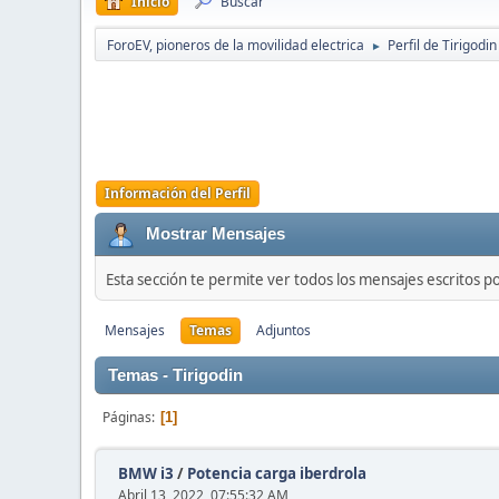
Inicio
Buscar
ForoEV, pioneros de la movilidad electrica
Perfil de Tirigodin
►
Información del Perfil
Mostrar Mensajes
Esta sección te permite ver todos los mensajes escritos p
Mensajes
Temas
Adjuntos
Temas - Tirigodin
Páginas
1
BMW i3
/
Potencia carga iberdrola
Abril 13, 2022, 07:55:32 AM