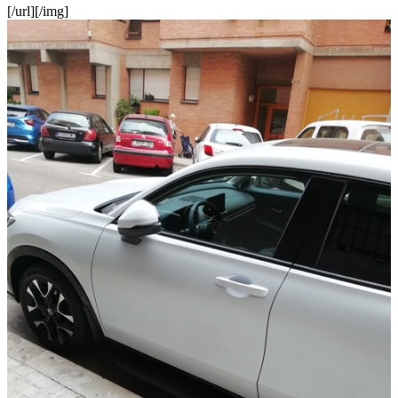
[/url][/img]