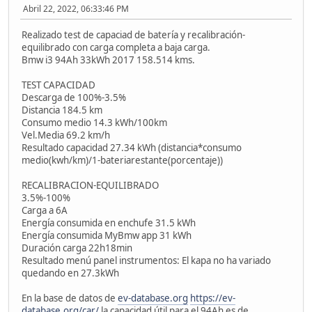
Abril 22, 2022, 06:33:46 PM
Realizado test de capaciad de batería y recalibración-
equilibrado con carga completa a baja carga.
Bmw i3 94Ah 33kWh 2017 158.514 kms.
TEST CAPACIDAD
Descarga de 100%-3.5%
Distancia 184.5 km
Consumo medio 14.3 kWh/100km
Vel.Media 69.2 km/h
Resultado capacidad 27.34 kWh (distancia*consumo
medio(kwh/km)/1-bateriarestante(porcentaje))
RECALIBRACION-EQUILIBRADO
3.5%-100%
Carga a 6A
Energía consumida en enchufe 31.5 kWh
Energía consumida MyBmw app 31 kWh
Duración carga 22h18min
Resultado menú panel instrumentos: El kapa no ha variado
quedando en 27.3kWh
En la base de datos de
ev-database.org
https://ev-
database.org/car/
la capacidad útil para el 94Ah es de