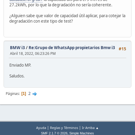
27.2kWh, por lo que la degradación no sería coherente.
¿Alguien sabe que valor de capacidad útil aplicar, para cotejar la
degradación con este tipo de test?
BMW i3
/
Re:Grupo de WhatsApp propietarios Bmw i3
#15
Abril 18, 2022, 06:23:26 PM
Enviado MP.
Saludos.
2
Páginas
1
|
|
Ayuda
Reglas y Términos
Ir Arriba ▲
,
SMF 2.1.7 © 2026
Simple Machines