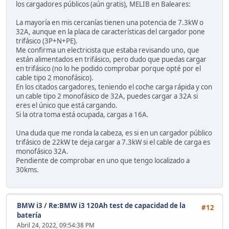
los cargadores públicos (aún gratis), MELIB en Baleares:
La mayoría en mis cercanías tienen una potencia de 7.3kW o
32A, aunque en la placa de características del cargador pone
trifásico (3P+N+PE).
Me confirma un electricista que estaba revisando uno, que
están alimentados en trifásico, pero dudo que puedas cargar
en trifásico (no lo he podido comprobar porque opté por el
cable tipo 2 monofásico).
En los citados cargadores, teniendo el coche carga rápida y con
un cable tipo 2 monofásico de 32A, puedes cargar a 32A si
eres el único que está cargando.
Si la otra toma está ocupada, cargas a 16A.
Una duda que me ronda la cabeza, es si en un cargador público
trifásico de 22kW te deja cargar a 7.3kW si el cable de carga es
monofásico 32A.
Pendiente de comprobar en uno que tengo localizado a
30kms.
BMW i3
/
Re:BMW i3 120Ah test de capacidad de la
#12
batería
Abril 24, 2022, 09:54:38 PM