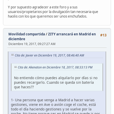
Y por supuesto agradecer a este foro y a sus
usuarios/propietarios por la divulgación tan necesaria que
hacéis con los que queremos ser unos enchufados.
Movilidad compartida
/
ZITY arrancará en Madrid en
#13
diciembre
Diciembre 19, 2017, 09:27:27 AM
Cita de: Javier en Diciembre 19, 2017, 08:46:40 AM
Cita de: Akenaton en Diciembre 18, 2017, 08:33:13 PM
No entiendo cómo puedes alquilarlo por días si no
puedes recargarlo. Cuando se queda sin batería
que haces??
1- Una persona que venga a Madrid a hacer varias
gestiones, viene en Ave o avión coge el coche, está
todo el día haciendo gestiones y se vuelve por la
noche. No tiene porque ser en Madrid se puede ir por