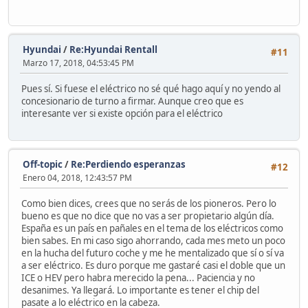
Hyundai
/
Re:Hyundai Rentall
#11
Marzo 17, 2018, 04:53:45 PM
Pues sí. Si fuese el eléctrico no sé qué hago aquí y no yendo al
concesionario de turno a firmar. Aunque creo que es
interesante ver si existe opción para el eléctrico
Off-topic
/
Re:Perdiendo esperanzas
#12
Enero 04, 2018, 12:43:57 PM
Como bien dices, crees que no serás de los pioneros. Pero lo
bueno es que no dice que no vas a ser propietario algún día.
España es un país en pañales en el tema de los eléctricos como
bien sabes. En mi caso sigo ahorrando, cada mes meto un poco
en la hucha del futuro coche y me he mentalizado que sí o sí va
a ser eléctrico. Es duro porque me gastaré casi el doble que un
ICE o HEV pero habra merecido la pena... Paciencia y no
desanimes. Ya llegará. Lo importante es tener el chip del
pasate a lo eléctrico en la cabeza.