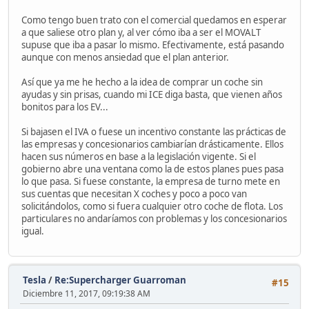
Como tengo buen trato con el comercial quedamos en esperar
a que saliese otro plan y, al ver cómo iba a ser el MOVALT
supuse que iba a pasar lo mismo. Efectivamente, está pasando
aunque con menos ansiedad que el plan anterior.
Así que ya me he hecho a la idea de comprar un coche sin
ayudas y sin prisas, cuando mi ICE diga basta, que vienen años
bonitos para los EV...
Si bajasen el IVA o fuese un incentivo constante las prácticas de
las empresas y concesionarios cambiarían drásticamente. Ellos
hacen sus números en base a la legislación vigente. Si el
gobierno abre una ventana como la de estos planes pues pasa
lo que pasa. Si fuese constante, la empresa de turno mete en
sus cuentas que necesitan X coches y poco a poco van
solicitándolos, como si fuera cualquier otro coche de flota. Los
particulares no andaríamos con problemas y los concesionarios
igual.
Tesla
/
Re:Supercharger Guarroman
#15
Diciembre 11, 2017, 09:19:38 AM