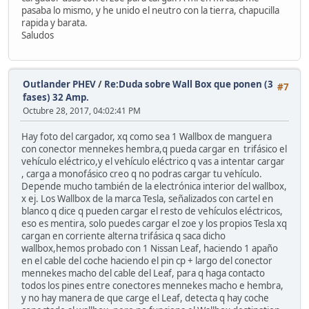
pasaba lo mismo, y he unido el neutro con la tierra, chapucilla
rapida y barata.
Saludos
Outlander PHEV
/
Re:Duda sobre Wall Box que ponen (3
#7
fases) 32 Amp.
Octubre 28, 2017, 04:02:41 PM
Hay foto del cargador, xq como sea 1 Wallbox de manguera
con conector mennekes hembra,q pueda cargar en trifásico el
vehículo eléctrico,y el vehículo eléctrico q vas a intentar cargar
, carga a monofásico creo q no podras cargar tu vehículo.
Depende mucho también de la electrónica interior del wallbox,
x ej. Los Wallbox de la marca Tesla, señalizados con cartel en
blanco q dice q pueden cargar el resto de vehículos eléctricos,
eso es mentira, solo puedes cargar el zoe y los propios Tesla xq
cargan en corriente alterna trifásica q saca dicho
wallbox,hemos probado con 1 Nissan Leaf, haciendo 1 apaño
en el cable del coche haciendo el pin cp + largo del conector
mennekes macho del cable del Leaf, para q haga contacto
todos los pines entre conectores mennekes macho e hembra,
y no hay manera de que carge el Leaf, detecta q hay coche