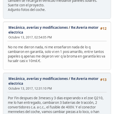
también se recarga el vehículo mediante paneles solares.
Suerte con el proyecto.
Adjunto fotos del coche.
Mecánica, averías y modificaciones
/
Re:Averia motor
#12
electrica
Octubre 13, 2017, 02:54:05 PM
No no me dieron nada, ni me enseñaron nada de lo q
cambiaron en garantía, solo vi en 1 posi amarillo, entre tantos
papeles q apenas me dejaron ver q la broma en garantía les va
ha salir casi x 10mil.€.
Mecánica, averías y modificaciones
/
Re:Averia motor
#13
electrica
Octubre 13, 2017, 12:31:10 PM
Por Fin despues de 3meses y 3 dias esperando x el zoe Q210,
me lo han entregado, cambiaron 3 baterias de tracción, 2
convertidores c.a. a c.c., el fusible de 400V. Y el conector
mennekes del coche, vamos cambiar piezas a lo loco, o han