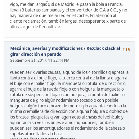
Vigo, me dan largas q si de Madrid le pasan la bola a Francia,
llevan 3 baterias cambiadas y el convertidor de C.A a C.C., y no
hay manera de que me arreglen el coche, En atención al
cliente reclamación, también largas, desesperante x parte de
altos cargos de Renault z.e.
Mecánica, averías y modificaciones
/
Re:Clack clack al
#15
girar dirección en parado
Septiembre 21, 2017, 11:22:44 PM
Pueden ser x varias causas, alguno de los 4 tornillos q apreta la
llanta contra el buje flojo, la tuerca central de la llanta q agarra
el buje con el palier flojo, la mangueta o rotula de dirección q
agarra el buje de la rueda flojo o con holgura, la mangueta o
rotula de suspensión floja o con holgura, la punta del palier o
mangueta de giro algún rodamiento tocado o con posible
holgura, algún taco o brazo de motor q lo aguanta e incluso la
misma cremallera de dirección con alguna holgura o doblez de
los brazos, plaquetas q van agarradas al chasis del vehículo y
aguantan a su vez los bujes e amortiguadores, también
pueden ser los amortiguadores el rodamiento de la cabeza o
copelas atornillados al chasis...