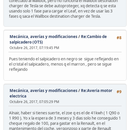
conectado al wallbox, pero no funciona el Wallbox destination
charger de Tesla se debe autoproteger, xq detecta q se esta
usando solo 1 fase para cargar el Leaf, en vez de usar las 3
fases q saca el Wallbox destination charger de Tesla.
Mecánica, averías y modificaciones
/
Re:Cambio de
#8
salpicadero (OTS)
Octubre 26, 2017, 07:19:45 PM
Pues teniendo el salpicadero en negro se sigue reflejando en
el cristal el salpicadero, menos q el marron , pero se sigue
reflejando
Mecánica, averías y modificaciones
/
Re:Averia motor
#9
electrica
Octubre 26, 2017, 07:05:29 PM
Alnair, haber si tienes suerte, el zoe q es el de 41kwh ( 1 Q90 o
1 R90 ). Yo x la espera de 3 meses y 3 dias solo he conseguido 1
cheque regalo de 100, para gastar en la Renault, en el
mantenimiento del coche, vergonzoso x parte de Renault