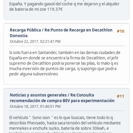
España. Y pagando gasoil del coche q me dejaron y el alquiler
de bateria de mi zoe 119.37€
Recarga Pública
/
Re:Punto de Recarga en Decathlon
#10
Donostia
Octubre 22, 2017, 02:21:47 PM
Si solo fuera en Santander, también en las demas ciudades de
España en donde se encuentra la firma de Decathlon, el jefe
supremo de Decathlon podria ponerse las pilas, lo malo q es
mucha inversión de puntos de carga, q supongo que podra
pedir alguna subvenciónes
Noticias y asuntos generales
/
Re:Consulta
#11
recomendación de compra BEV para experimentación
Octubre 18, 2017, 01:40:51 PM
El vehículo " Sono sion " es lo que buscais, tiene todo lo q
describiis Phevsado, hasta saca tensión del vehículo mediante
mennekes e enchufe sucko, batería de sobre 30kwh, e