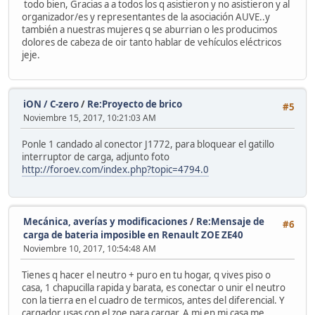
todo bien, Gracias a a todos los q asistieron y no asistieron y al
organizador/es y representantes de la asociación AUVE..y
también a nuestras mujeres q se aburrian o les producimos
dolores de cabeza de oir tanto hablar de vehículos eléctricos
jeje.
iON / C-zero
/
Re:Proyecto de brico
#5
Noviembre 15, 2017, 10:21:03 AM
Ponle 1 candado al conector J1772, para bloquear el gatillo
interruptor de carga, adjunto foto
http://foroev.com/index.php?topic=4794.0
Mecánica, averías y modificaciones
/
Re:Mensaje de
#6
carga de bateria imposible en Renault ZOE ZE40
Noviembre 10, 2017, 10:54:48 AM
Tienes q hacer el neutro + puro en tu hogar, q vives piso o
casa, 1 chapucilla rapida y barata, es conectar o unir el neutro
con la tierra en el cuadro de termicos, antes del diferencial. Y
cargador usas con el zoe para cargar. A mi en mi casa me