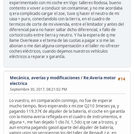
experimentado con mi coche en Vigo talleres Rodosa, bueno
contento x vover a conducir sin contaminar, y no me acordaba
q era complicado cargar el zoe, tuve q hacer el neutro de mi
casa + puro, conectandolo con la tierra, en el cuadro de
termicos de corte de mi vivienda, entre el limitador y antes del
diferencial para no hacer saltar dicho diferencial, x fallo de
cortocircuito entre tierra y neutro. Y ha la espera de q me
llame Overlease x el tema de las cuotas a pagar x si me las
abonan o me dan alguna compensación x el taller no ofrecer
coches eléctricos, cuando dejamos nuestros vehículos
eléctricos a reparar x garantía.
Mecánica, averías y modificaciones
/
Re:Averia motor
#14
electrica
Septiembre 30, 2017, 08:21:02 PM
Lo vuestro, en comparación conmigo, no fue de esperar
mucho tiempo, llevo esperando x mi zoe Q210 3meses ya, y
pagando 119,37€ de alquiler de la batería, el coche en garantía
con la misma averia reflejada en el cuadro de instrumentos, e
alguna +, me han dejado 1 clio IV, 1,5dci q se cae a trozos, y
aun encima pagando gasoil aparte del alquiler de batería,
vamos unos sin vergüenzas los del taller de Renault z.e. en