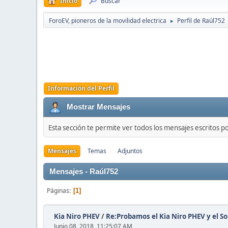
Inicio
Buscar
ForoEV, pioneros de la movilidad electrica
Perfil de Raúl752
►
Información del Perfil
Mostrar Mensajes
Esta sección te permite ver todos los mensajes escritos p
Mensajes
Temas
Adjuntos
Mensajes - Raúl752
Páginas
1
Kia Niro PHEV
/
Re:Probamos el Kia Niro PHEV y el Soul
Junio 08, 2018, 11:25:07 AM