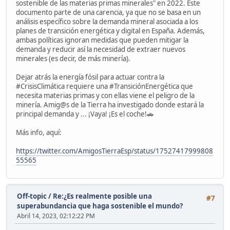
sostenible de las materias primas minerales" en 2022. Este
documento parte de una carencia, ya que no se basa en un
análisis específico sobre la demanda mineral asociada a los
planes de transición energética y digital en España. Además,
ambas políticas ignoran medidas que pueden mitigar la
demanda y reducir así la necesidad de extraer nuevos
minerales (es decir, de más minería).
Dejar atrás la energía fósil para actuar contra la
#CrisisClimática requiere una #TransiciónEnergética que
necesita materias primas y con ellas viene el peligro de la
minería. Amig@s de la Tierra ha investigado donde estará la
principal demanda y ... ¡Vaya! ¡Es el coche!🚗
Más info, aquí:
https://twitter.com/AmigosTierraEsp/status/17527417999808
55565
Off-topic
/
Re:¿Es realmente posible una
#7
superabundancia que haga sostenible el mundo?
Abril 14, 2023, 02:12:22 PM