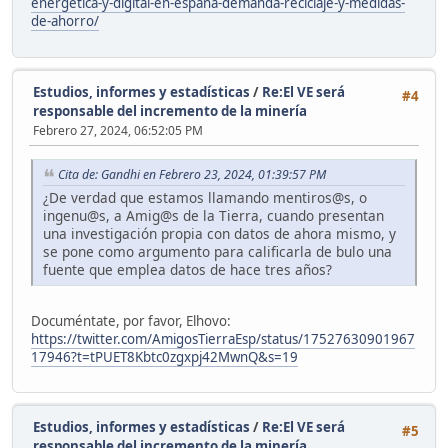
energetica-y-digital-en-espana-demanda-reciclaje-y-medidas-
de-ahorro/
Estudios, informes y estadísticas
/
Re:El VE será
#4
responsable del incremento de la minería
Febrero 27, 2024, 06:52:05 PM
Cita de: Gandhi en Febrero 23, 2024, 01:39:57 PM
¿De verdad que estamos llamando mentiros@s, o
ingenu@s, a Amig@s de la Tierra, cuando presentan
una investigación propia con datos de ahora mismo, y
se pone como argumento para calificarla de bulo una
fuente que emplea datos de hace tres años?
Documéntate, por favor, Elhovo:
https://twitter.com/AmigosTierraEsp/status/17527630901967
17946?t=tPUET8Kbtc0zgxpj42MwnQ&s=19
Estudios, informes y estadísticas
/
Re:El VE será
#5
responsable del incremento de la minería