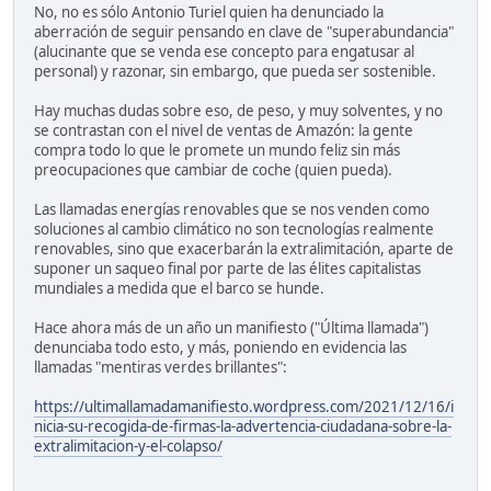
No, no es sólo Antonio Turiel quien ha denunciado la
aberración de seguir pensando en clave de "superabundancia"
(alucinante que se venda ese concepto para engatusar al
personal) y razonar, sin embargo, que pueda ser sostenible.
Hay muchas dudas sobre eso, de peso, y muy solventes, y no
se contrastan con el nivel de ventas de Amazón: la gente
compra todo lo que le promete un mundo feliz sin más
preocupaciones que cambiar de coche (quien pueda).
Las llamadas energías renovables que se nos venden como
soluciones al cambio climático no son tecnologías realmente
renovables, sino que exacerbarán la extralimitación, aparte de
suponer un saqueo final por parte de las élites capitalistas
mundiales a medida que el barco se hunde.
Hace ahora más de un año un manifiesto ("Última llamada")
denunciaba todo esto, y más, poniendo en evidencia las
llamadas "mentiras verdes brillantes":
https://ultimallamadamanifiesto.wordpress.com/2021/12/16/i
nicia-su-recogida-de-firmas-la-advertencia-ciudadana-sobre-la-
extralimitacion-y-el-colapso/