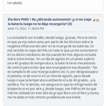
Un saludo.
Kia Niro PHEV
/
Re:¿Mirando autonomía? ¿y si en viaje
#15
la batería luego no te deja recargarla? (II)
Junio 15, 2022, 11:36:04 PM
Lo consultaré con el taller, desde luego, gracias. Pero lo cierto
es que ya voy sobre aviso por parte de los técnicos sobre la
negativa influencia del calor en la recarga de las baterías. En
ese sentido te copio del hilo cerrado lo que ya me comentaron
en su día los mecánicos de Kia cuando les hice alguna consulta
sobre estos temas: "en un día de agosto en un poste a pleno
sol a 40 grados de temperatura, la batería tiene mecanismos
de control para evitar que sea recargada en esa situación." No
se cumplía lo de una recarga a pleno sol, ni, por desgracia para
el planeta, lo de ocurrir en un mes de agosto, pero desde
luego sí que la temperatura ambiente era de 40 grados...a la
sombra. Por lo demás, me aseguraron que la refrigeración de
la batería no es por aire y, desde luego, ese PdR es de los que
más he utilizado en este año largo que llevo con el Niro y nunca
me ha dado el más mínimo problema de esa índole.