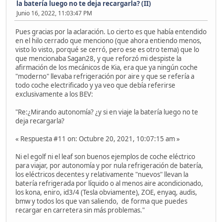
la batería luego no te deja recargarla? (II)
Junio 16, 2022, 11:03:47 PM
Pues gracias por la aclaración. Lo cierto es que había entendido
en el hilo cerrado que menciono (que ahora entiendo menos,
visto lo visto, porqué se cerró, pero ese es otro tema) que lo
que mencionaba Sagan28, y que reforzó mi despiste la
afirmación de los mecánicos de Kia, era que ya ningún coche
"moderno" llevaba refrigeración por aire y que se refería a
todo coche electrificado y ya veo que debía referirse
exclusivamente a los BEV:
"Re:¿Mirando autonomía? ¿y si en viaje la batería luego no te
deja recargarla?
« Respuesta #11 on: Octubre 20, 2021, 10:07:15 am »
Ni el egolf ni el leaf son buenos ejemplos de coche eléctrico
para viajar, por autonomía y por nula refrigeración de batería,
los eléctricos decentes y relativamente "nuevos" llevan la
batería refrigerada por líquido o al menos aire acondicionado,
los kona, eniro, id3/4 (Tesla obviamente), ZOE, enyaq, audis,
bmw y todos los que van saliendo, de forma que puedes
recargar en carretera sin más problemas."