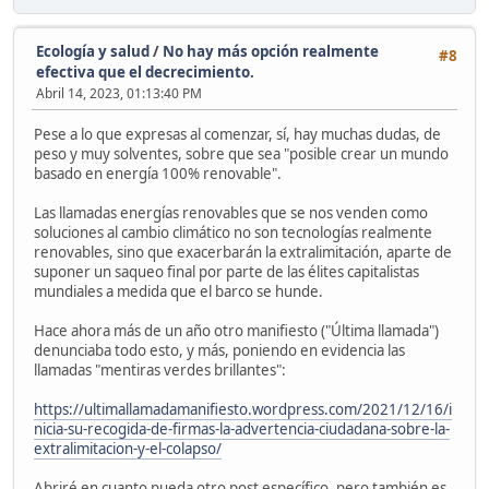
Ecología y salud
/
No hay más opción realmente
#8
efectiva que el decrecimiento.
Abril 14, 2023, 01:13:40 PM
Pese a lo que expresas al comenzar, sí, hay muchas dudas, de
peso y muy solventes, sobre que sea "posible crear un mundo
basado en energía 100% renovable".
Las llamadas energías renovables que se nos venden como
soluciones al cambio climático no son tecnologías realmente
renovables, sino que exacerbarán la extralimitación, aparte de
suponer un saqueo final por parte de las élites capitalistas
mundiales a medida que el barco se hunde.
Hace ahora más de un año otro manifiesto ("Última llamada")
denunciaba todo esto, y más, poniendo en evidencia las
llamadas "mentiras verdes brillantes":
https://ultimallamadamanifiesto.wordpress.com/2021/12/16/i
nicia-su-recogida-de-firmas-la-advertencia-ciudadana-sobre-la-
extralimitacion-y-el-colapso/
Abriré en cuanto pueda otro post específico, pero también es