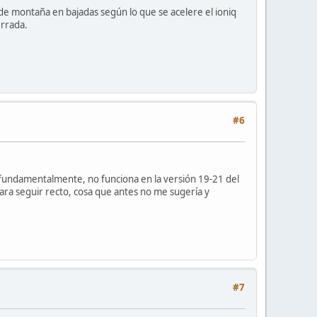
a de montaña en bajadas según lo que se acelere el ioniq
errada.
#6
a fundamentalmente, no funciona en la versión 19-21 del
ra seguir recto, cosa que antes no me sugería y
#7