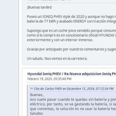
¡Buenas tardes!
Poseo un IONIQ PHEV style de 2020 y aunque no hago muc
batería de 77 kWh y acabado ENERGY con tracción integr
Supongo que es un coche poco vendido porque consume mu
como si lo compro es en concesionario oficial HYUNDAI 
exteriormente y con un interior inmenso.
Gracias por anticipado por vuestros comentarios y suge
Un saludo. Nos vemos en la carretera.
Hyundai Ioniq PHEV
/
Re:Nueva adquisicion Ioniq P
Febrero 19, 2025, 05:35:40 PM
Cita de: Carlos PHEV en Diciembre 15, 2024, 07:12:34 PM
Buenas,
eso suele pasar cuando te quedas sin batería y por
eléctrico, por tanto, se va gastando la batería, si
que comentas, la solución es no usar la batería ha
Saludos