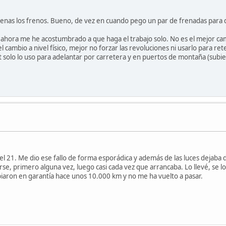
nas los frenos. Bueno, de vez en cuando pego un par de frenadas para que 
ro ahora me he acostumbrado a que haga el trabajo solo. No es el mejor 
ambio a nivel físico, mejor no forzar las revoluciones ni usarlo para reten
olo lo uso para adelantar por carretera y en puertos de montaña (subiend
21. Me dio ese fallo de forma esporádica y además de las luces dejaba de f
rse, primero alguna vez, luego casi cada vez que arrancaba. Lo llevé, se 
biaron en garantía hace unos 10.000 km y no me ha vuelto a pasar.