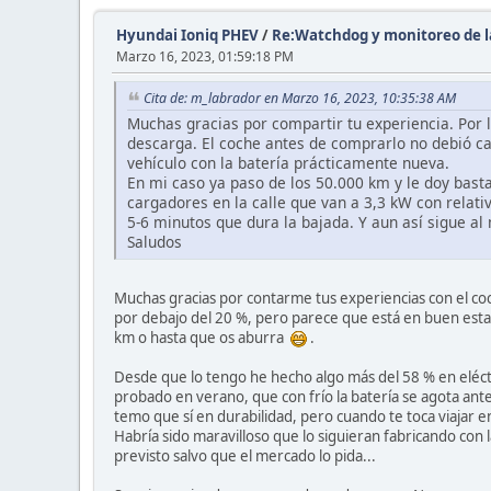
Hyundai Ioniq PHEV
/
Re:Watchdog y monitoreo de l
Marzo 16, 2023, 01:59:18 PM
Cita de: m_labrador en Marzo 16, 2023, 10:35:38 AM
Muchas gracias por compartir tu experiencia. Por l
descarga. El coche antes de comprarlo no debió car
vehículo con la batería prácticamente nueva.
En mi caso ya paso de los 50.000 km y le doy bast
cargadores en la calle que van a 3,3 kW con relat
5-6 minutos que dura la bajada. Y aun así sigue a
Saludos
Muchas gracias por contarme tus experiencias con el co
por debajo del 20 %, pero parece que está en buen estad
km o hasta que os aburra
.
Desde que lo tengo he hecho algo más del 58 % en eléc
probado en verano, que con frío la batería se agota ante
temo que sí en durabilidad, pero cuando te toca viajar en
Habría sido maravilloso que lo siguieran fabricando con 
previsto salvo que el mercado lo pida...