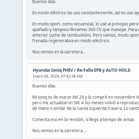
Buenos días.
En modo eléctrico las uso constantemente, así no uso ape
En modo sport, como secuencial, lo usé al principio pe
apañado y tampoco llevamos 300 CV que manejar. Para el c
anterior coche de combustión). Pero vamos, modo sport s
frenada regenerativa en modo eléctrico.
Nos vemos en la carretera...
Hyundai Ioniq PHEV
/
Re:Fallo EPB y AUTO HOLD
Enero 08, 2024, 07:42:38 AM
Buenos días.
Mi ioniq es de marzo del 20 y lo compré en noviembre del 
pero me actualizaron SW. A los meses volvió a reproduci
de mano o similar de la rueda izquierda trasera. Lo cam
Comenta eso en la revisión, si llego a tiempo de avisar.
Nos vemos en la carretera...