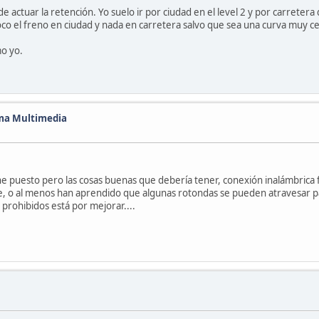
e actuar la retención. Yo suelo ir por ciudad en el level 2 y por carreter
co el freno en ciudad y nada en carretera salvo que sea una curva muy c
mo yo.
ema Multimedia
la he puesto pero las cosas buenas que debería tener, conexión inalámbric
, o al menos han aprendido que algunas rotondas se pueden atravesar pa
prohibidos está por mejorar....