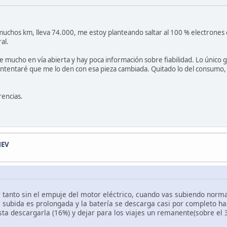
hos km, lleva 74.000, me estoy planteando saltar al 100 % electrones c
al.
cho en vía abierta y hay poca información sobre fiabilidad. Lo único gor
intentaré que me lo den con esa pieza cambiada. Quitado lo del consumo
rencias.
HEV
 tanto sin el empuje del motor eléctrico, cuando vas subiendo norma
 la subida es prolongada y la batería se descarga casi por completo h
sta descargarla (16%) y dejar para los viajes un remanente(sobre el 