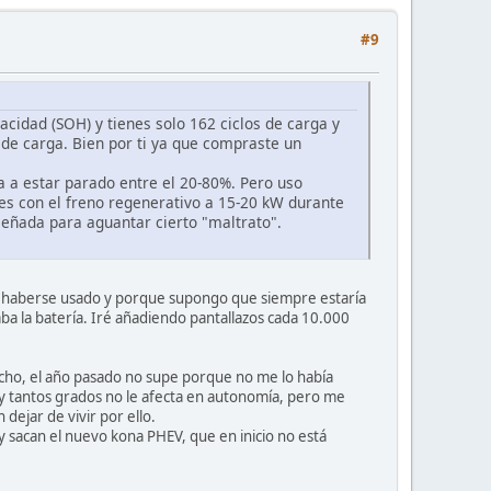
#9
acidad (SOH) y tienes solo 162 ciclos de carga y
 de carga. Bien por ti ya que compraste un
a a estar parado entre el 20-80%. Pero uso
es con el freno regenerativo a 15-20 kW durante
señada para aguantar cierto "maltrato".
no haberse usado y porque supongo que siempre estaría
ba la batería. Iré añadiendo pantallazos cada 10.000
cho, el año pasado no supe porque no me lo había
0 y tantos grados no le afecta en autonomía, pero me
dejar de vivir por ello.
y sacan el nuevo kona PHEV, que en inicio no está