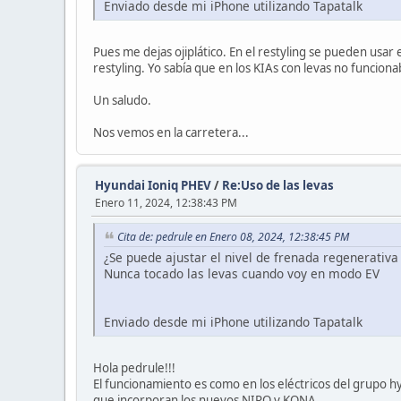
Enviado desde mi iPhone utilizando Tapatalk
Pues me dejas ojiplático. En el restyling se pueden usa
restyling. Yo sabía que en los KIAs con levas no funci
Un saludo.
Nos vemos en la carretera...
Hyundai Ioniq PHEV
/
Re:Uso de las levas
Enero 11, 2024, 12:38:43 PM
Cita de: pedrule en Enero 08, 2024, 12:38:45 PM
¿Se puede ajustar el nivel de frenada regenerativa
Nunca tocado las levas cuando voy en modo EV
Enviado desde mi iPhone utilizando Tapatalk
Hola pedrule!!!
El funcionamiento es como en los eléctricos del grupo hyu
que incorporan los nuevos NIRO y KONA.