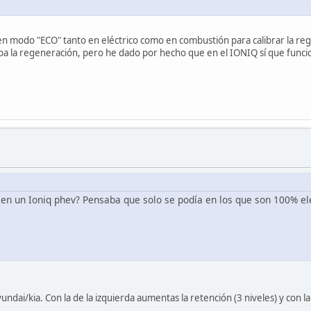
r en modo "ECO" tanto en eléctrico como en combustión para calibrar la re
onaba la regeneración, pero he dado por hecho que en el IONIQ sí que fun
 en un Ioniq phev? Pensaba que solo se podía en los que son 100% el
ndai/kia. Con la de la izquierda aumentas la retención (3 niveles) y con l