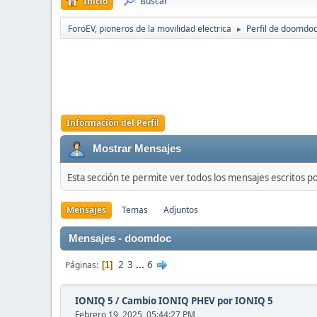
Inicio
Buscar
ForoEV, pioneros de la movilidad electrica
Perfil de doomdo
►
Información del Perfil
Mostrar Mensajes
Esta sección te permite ver todos los mensajes escritos p
Mensajes
Temas
Adjuntos
Mensajes - doomdoc
2
3
...
6
Páginas
1
IONIQ 5
/
Cambio IONIQ PHEV por IONIQ 5
Febrero 19, 2025, 05:44:27 PM