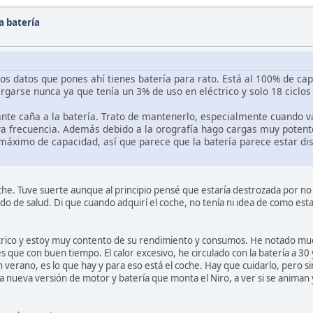
a batería
os datos que pones ahí tienes batería para rato. Está al 100% de cap
garse nunca ya que tenía un 3% de uso en eléctrico y solo 18 ciclos
ante caña a la batería. Trato de mantenerlo, especialmente cuando v
iva frecuencia. Además debido a la orografía hago cargas muy potent
l máximo de capacidad, así que parece que la batería parece estar di
che. Tuve suerte aunque al principio pensé que estaría destrozada por 
o de salud. Di que cuando adquirí el coche, no tenía ni idea de como esta
trico y estoy muy contento de su rendimiento y consumos. He notado mu
s que con buen tiempo. El calor excesivo, he circulado con la batería a 3
 verano, es lo que hay y para eso está el coche. Hay que cuidarlo, pero sin 
la nueva versión de motor y batería que monta el Niro, a ver si se animan 