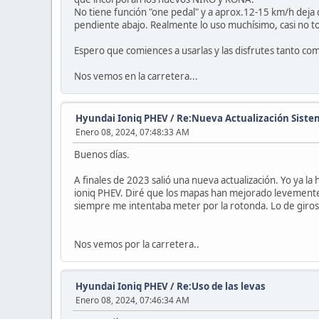
No tiene función "one pedal" y a aprox.12-15 km/h deja d
pendiente abajo. Realmente lo uso muchísimo, casi no to
Espero que comiences a usarlas y las disfrutes tanto co
Nos vemos en la carretera...
Hyundai Ioniq PHEV
/
Re:Nueva Actualización Sist
Enero 08, 2024, 07:48:33 AM
Buenos días.
A finales de 2023 salió una nueva actualización. Yo ya 
ioniq PHEV. Diré que los mapas han mejorado levemente
siempre me intentaba meter por la rotonda. Lo de giros 
Nos vemos por la carretera..
Hyundai Ioniq PHEV
/
Re:Uso de las levas
Enero 08, 2024, 07:46:34 AM