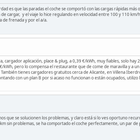
verdad es que las paradas el coche se comportó con las cargas rápidas má
de cargar, y el viaje lo hice regulando en velocidad entre 100 y 110 km/
a de frenada y por el a/a.
, cargador aplicación, place & plug, a 0,39 €/kWh, muy fiables, solo hay 
 €/kWh, pero lo compensa el restaurante que de come de maravilla y a u
También tienes cargadores gratuitos cerca de Alicante, en Villena Iberdro
ntando con un plan B por si acaso no funcionan o están ocupados, utilizo l
que se solucionen los problemas, y claro está si lo ves oportuno recurre 
km sin problemas, se ha comportado el coche perfectamente, un par de p