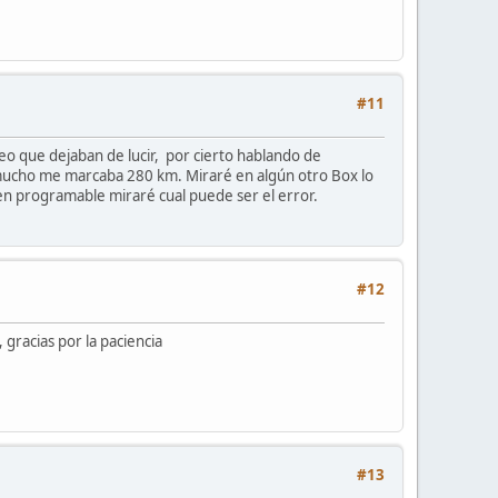
#11
reo que dejaban de lucir, por cierto hablando de
mucho me marcaba 280 km. Miraré en algún otro Box lo
en programable miraré cual puede ser el error.
#12
s, gracias por la paciencia
#13