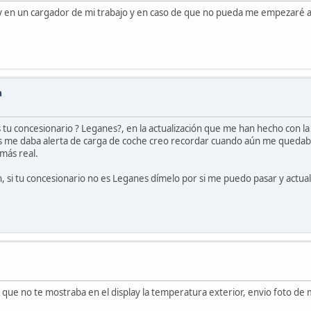
y en un cargador de mi trabajo y en caso de que no pueda me empezaré a
a
tu concesionario ? Leganes?, en la actualización que me han hecho con la
s me daba alerta de carga de coche creo recordar cuando aún me quedab
más real.
ón, si tu concesionario no es Leganes dímelo por si me puedo pasar y actual
ue no te mostraba en el display la temperatura exterior, envio foto de m