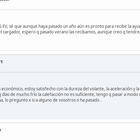
V, sé que aunque haya pasado un año aún es pronto para recibir la ayuda
del cargador, espero q pasado verano las recibamos, aunque creo q tendr
rt
económico, estoy satisfecho con la dureza del volante, la aceleración y 
 días de mucho frío la calefacción no es suficiente, tengo q pasar a modo
a, lo pregunto x si a alguno de vosotros o ha pasado .
a