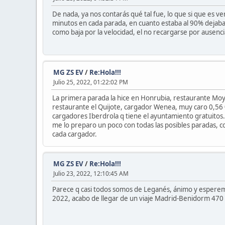
De nada, ya nos contarás qué tal fue, lo que si que es 
minutos en cada parada, en cuanto estaba al 90% dejaba 
como baja por la velocidad, el no recargarse por ausenci
MG ZS EV
/
Re:Hola!!!
Julio 25, 2022, 01:22:02 PM
La primera parada la hice en Honrubia, restaurante Moya
restaurante el Quijote, cargador Wenea, muy caro 0,56
cargadores Iberdrola q tiene el ayuntamiento gratuitos. 
me lo preparo un poco con todas las posibles paradas, co
cada cargador.
MG ZS EV
/
Re:Hola!!!
Julio 23, 2022, 12:10:45 AM
Parece q casi todos somos de Leganés, ánimo y esperemos 
2022, acabo de llegar de un viaje Madrid-Benidorm 470 