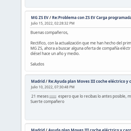
MG ZS EV
/
Re:Problema con ZS EV Carga programad
Julio 15, 2022, 02:28:32 PM
Buenas compañeros,
Rectifico, con la actualización que me han hecho del pr
MG ZS, ahora a buscar alguna oferta de compañía eléctri
diésel hace un año y medio.
Saludos
Madrid
/
Re:Ayuda plan Moves III coche eléctrico y 
Julio 10, 2022, 07:30:48 PM
21 meses ¡¡¡¡¡¡ espero que lo recibas lo antes posible, 
Suerte compañero
Madrid
/
Ayuda plan Moves III coche eléctrico y car