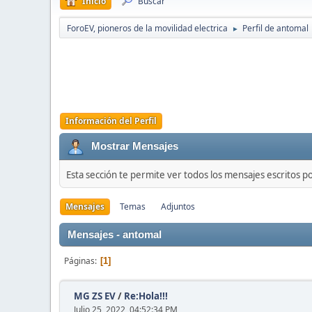
Inicio
Buscar
ForoEV, pioneros de la movilidad electrica
Perfil de antomal
►
Información del Perfil
Mostrar Mensajes
Esta sección te permite ver todos los mensajes escritos p
Mensajes
Temas
Adjuntos
Mensajes - antomal
Páginas
1
MG ZS EV
/
Re:Hola!!!
Julio 25, 2022, 04:52:34 PM