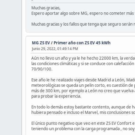
Muchas gracias,
Espero aportar algo sobre MG, espero no cometer más fa
Muchas gracias y los fallos que tenga que seguro será
MG ZS EV
/
Primer año con ZS EV 45 kWh
Junio 29, 2022, 01:49:14 PM
Aún no llevo un año y ya le he hecho 22000 km, la ver
las condiciones climáticas y si se conduce con calefacci
70/90/100.
Ese año le he realizado viajes desde Madrid a León, Madr
meteorológicas se queda un pelin corto, es cuestión de p
más de 300 km, por ejemplo a León no creo que vuelva a 
para probar la experiencia.
En todo lo demás estoy bastante contento, aunque de ha
hubiera pensado e incluso el Marvel, mis conclusiones s
El único punto negativo que veo en este ZS EV Confort 
teniendo un problema con la carga programada , no soy 