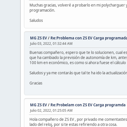
Muchas gracias, volveré a probarlo en mi polycharguer 
programación.
Saludos
MG ZS EV
/
Re:Problema con ZS EV Carga programad
Julio 03, 2022, 01:32:44 AM
Buenas compañero, espero que te lo solucionen, cual es 
que ha cambiado la previsión de autonomía de km, ante
100 km en económico, es como si ahora fuese el cálculo 
Saludos y ya me contarás que tal te ha ido la actualizaci
Gracias
MG ZS EV
/
Re:Probelam con ZS EV Carga programda
Julio 02, 2022, 01:25:05 AM
Hola compañero de ZS EV , por privado me comentastes q
lado del reloj, por si te estas refiriendo a otra cosa.