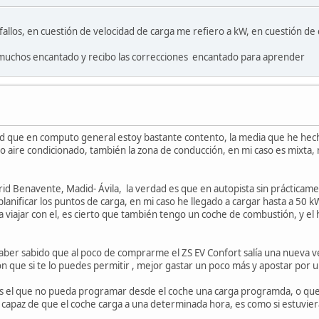
llos, en cuestión de velocidad de carga me refiero a kW, en cuestión de 
n muchos encantado y recibo las correcciones encantado para aprender
dad que en computo general estoy bastante contento, la media que he he
ón o aire condicionado, también la zona de conducción, en mi caso es mixta
id Benavente, Madid- Ávila, la verdad es que en autopista sin prácticame
lanificar los puntos de carga, en mi caso he llegado a cargar hasta a 50 
viajar con el, es cierto que también tengo un coche de combustión, y el h
ber sabido que al poco de comprarme el ZS EV Confort salía una nueva ve
on que si te lo puedes permitir , mejor gastar un poco más y apostar por
es el que no pueda programar desde el coche una carga programda, o que t
capaz de que el coche carga a una determinada hora, es como si estuvie