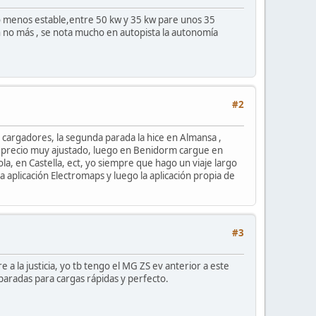
s o menos estable,entre 50 kw y 35 kw pare unos 35
h no más , se nota mucho en autopista la autonomía
#2
2 cargadores, la segunda parada la hice en Almansa ,
n precio muy ajustado, luego en Benidorm cargue en
la, en Castella, ect, yo siempre que hago un viaje largo
a aplicación Electromaps y luego la aplicación propia de
#3
a la justicia, yo tb tengo el MG ZS ev anterior a este
aradas para cargas rápidas y perfecto.