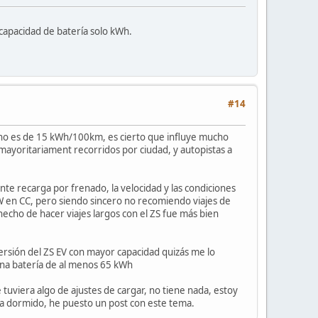
capacidad de batería solo kWh.
#14
cho es de 15 kWh/100km, es cierto que influye mucho
, mayoritariament recorridos por ciudad, y autopistas a
nte recarga por frenado, la velocidad y las condiciones
kW en CC, pero siendo sincero no recomiendo viajes de
echo de hacer viajes largos con el ZS fue más bien
rsión del ZS EV con mayor capacidad quizás me lo
 una batería de al menos 65 kWh
uviera algo de ajustes de cargar, no tiene nada, estoy
ra dormido, he puesto un post con este tema.