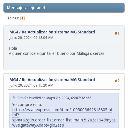
Mensajes - ejosmel
Páginas
1
MG4
/
Re:Actualización sistema MG Standard
#1
Junio 20, 2024, 09:18:04 AM
Hola
Alguien conoce algun taller bueno por Málaga o cerca?
MG4
/
Re:Actualización sistema MG Standard
#2
Junio 20, 2024, 09:15:20 AM
Cita de: JoseRVB en Mayo 20, 2024, 09:07:32 AM
Yo compre esta:
https://es.aliexpress.com/item/1005005642318805.ht
ml?
spm=a2g0o.order_list.order_list_main.5.2a2e194dmyaL
w9&gatewayAdapt=glo2esp