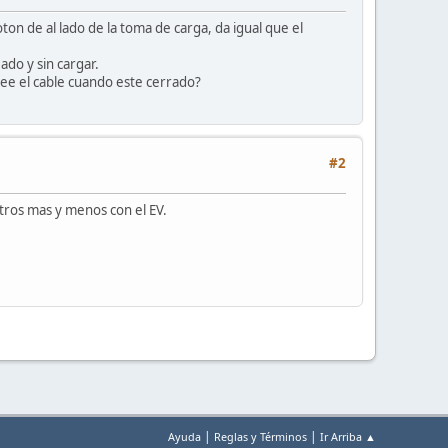
on de al lado de la toma de carga, da igual que el
ado y sin cargar.
ee el cable cuando este cerrado?
#2
ros mas y menos con el EV.
|
|
Ayuda
Reglas y Términos
Ir Arriba ▲