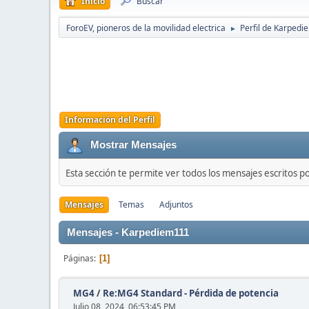
Inicio
Buscar
ForoEV, pioneros de la movilidad electrica
Perfil de Karped
►
Información del Perfil
Mostrar Mensajes
Esta sección te permite ver todos los mensajes escritos p
Mensajes
Temas
Adjuntos
Mensajes - Karpediem111
Páginas
1
MG4
/
Re:MG4 Standard - Pérdida de potencia
Julio 08, 2024, 06:53:45 PM