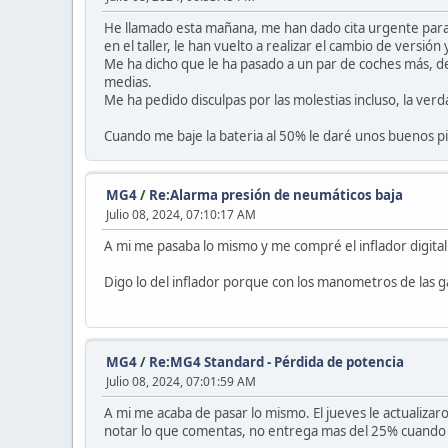
He llamado esta mañana, me han dado cita urgente para la
en el taller, le han vuelto a realizar el cambio de versión 
Me ha dicho que le ha pasado a un par de coches más, de
medias.
Me ha pedido disculpas por las molestias incluso, la ver
Cuando me baje la bateria al 50% le daré unos buenos pi
MG4
/
Re:Alarma presión de neumáticos baja
Julio 08, 2024, 07:10:17 AM
A mi me pasaba lo mismo y me compré el inflador digital 
Digo lo del inflador porque con los manometros de las g
MG4
/
Re:MG4 Standard - Pérdida de potencia
Julio 08, 2024, 07:01:59 AM
A mi me acaba de pasar lo mismo. El jueves le actualizar
notar lo que comentas, no entrega mas del 25% cuando