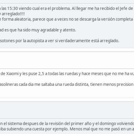
s 15:30 viendo cual era el problema. Al llegar me ha recibido el Jefe de 
y arreglado!!!!
 forma aleatoria, parece que a veces no se descarga la versión completa 
dad es que ha sido muy agradable y atento.
sotones por la autopista a ver si verdaderamente está arreglado.
de Xiaomi y les puse 2,5 a todas las ruedas y hace meses que no me ha vue
asolineras cada dia me saltaba una rueda distinta, tienen menos precision
on el sistema despues de la revisión del primer año y el domingo volviend
 iba subiendo una cuesta por ejemplo. Menos mal que no me pasó en un 