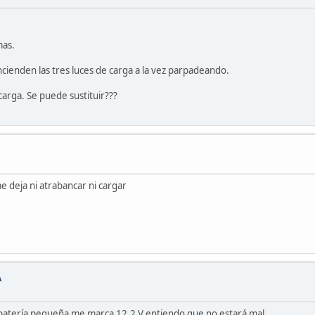
mas.
cienden las tres luces de carga a la vez parpadeando.
carga. Se puede sustituir???
 deja ni atrabancar ni cargar
A
a batería pequeña me marca 12,2 V entiendo que no estará mal