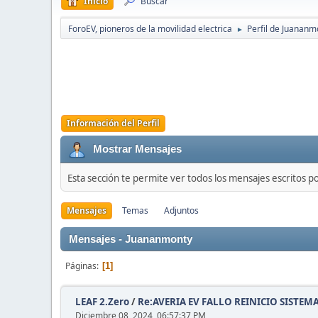
Inicio
Buscar
ForoEV, pioneros de la movilidad electrica
Perfil de Juananm
►
Información del Perfil
Mostrar Mensajes
Esta sección te permite ver todos los mensajes escritos p
Mensajes
Temas
Adjuntos
Mensajes - Juananmonty
Páginas
1
LEAF 2.Zero
/
Re:AVERIA EV FALLO REINICIO SISTEM
Diciembre 08, 2024, 06:57:37 PM