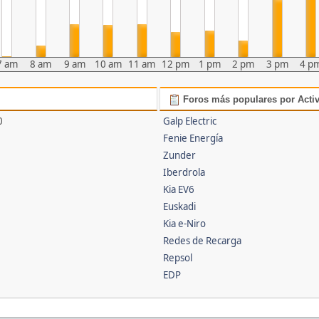
7 am
8 am
9 am
10 am
11 am
12 pm
1 pm
2 pm
3 pm
4 p
Foros más populares por Acti
0
Galp Electric
Fenie Energía
Zunder
Iberdrola
Kia EV6
Euskadi
Kia e-Niro
Redes de Recarga
Repsol
EDP