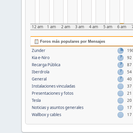
12 am
1 am
2 am
3 am
4 am
5 am
6 am
Foros más populares por Mensajes
Zunder
19
Kia e-Niro
92
Recarga Pública
87
Iberdrola
54
General
40
Instalaciones vinculadas
37
Presentaciones y fotos
21
Tesla
20
Noticias y asuntos generales
17
Wallbox y cables
17