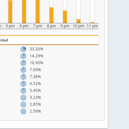
m
5 pm
6 pm
7 pm
8 pm
9 pm
10 pm
11 pm
vidad
33.33%
14.29%
10.90%
7.69%
7.38%
6.52%
5.45%
3.23%
2.85%
2.59%