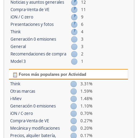
Noticias y asuntos generales
12
Compra-Venta de VE
11
iON / C-zero
9
Presentaciones y fotos
6
Think
4
Generación 0 emisiones
3
General
3
Recomendaciones de compra
2
Model 3
1
Foros más populares por Actividad
Think
3.31%
Otras marcas
1.59%
i-Miev
1.48%
Generación 0 emisiones
1.10%
iON / C-zero
0.70%
Compra-Venta de VE
0.27%
Mecánica y modificaciones
0.20%
Precios, alquiler batería,
0.17%