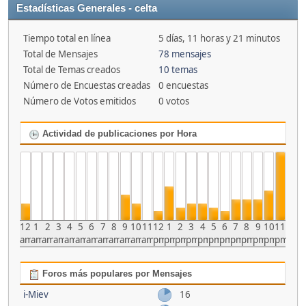
Estadísticas Generales - celta
Tiempo total en línea
5 días, 11 horas y 21 minutos
Total de Mensajes
78 mensajes
Total de Temas creados
10 temas
Número de Encuestas creadas
0 encuestas
Número de Votos emitidos
0 votos
Actividad de publicaciones por Hora
12
1
2
3
4
5
6
7
8
9
10
11
12
1
2
3
4
5
6
7
8
9
10
11
am
am
am
am
am
am
am
am
am
am
am
am
pm
pm
pm
pm
pm
pm
pm
pm
pm
pm
pm
pm
Foros más populares por Mensajes
i-Miev
16