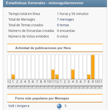
Estadísticas Generales - victoraguilarmoreno
Tiempo total en línea
1 horas y 56 minutos
Total de Mensajes
7 mensajes
Total de Temas creados
0 temas
Número de Encuestas creadas
0 encuestas
Número de Votos emitidos
0 votos
Actividad de publicaciones por Hora
12
1
2
3
4
5
6
7
8
9
10
11
12
1
2
3
4
5
6
7
8
9
10
11
am
am
am
am
am
am
am
am
am
am
am
am
pm
pm
pm
pm
pm
pm
pm
pm
pm
pm
pm
pm
Foros más populares por Mensajes
Volt / Ampera
5