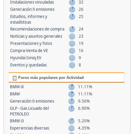
Instalaciones vinculadas
32
Generación 0 emisiones
26
Estudios, informes y
25
estadísticas
Recomendaciones de compra
24
Noticias y asuntos generales
23
Presentaciones y fotos
19
Compra-Venta de VE
16
Hyundai Ioniq EV
9
Eventos y quedadas
8
Foros más populares por Actividad
BMW iX
11.11%
BMW
11.11%
Generación 0 emisiones
9.56%
GLP - Gas Licuado del
6.90%
PETROLEO
BMW i3
5.20%
Experiencias diversas
4.35%