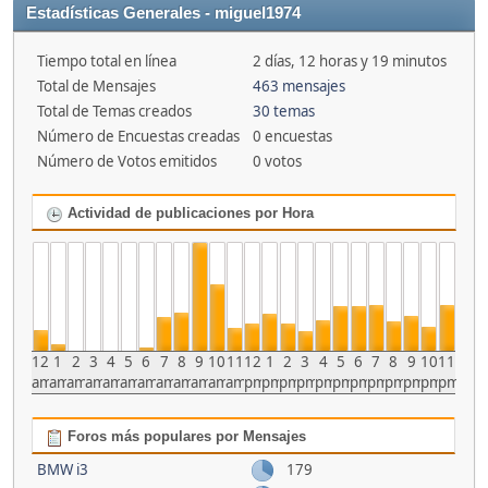
Estadísticas Generales - miguel1974
Tiempo total en línea
2 días, 12 horas y 19 minutos
Total de Mensajes
463 mensajes
Total de Temas creados
30 temas
Número de Encuestas creadas
0 encuestas
Número de Votos emitidos
0 votos
Actividad de publicaciones por Hora
12
1
2
3
4
5
6
7
8
9
10
11
12
1
2
3
4
5
6
7
8
9
10
11
am
am
am
am
am
am
am
am
am
am
am
am
pm
pm
pm
pm
pm
pm
pm
pm
pm
pm
pm
pm
Foros más populares por Mensajes
BMW i3
179