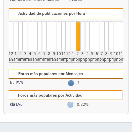
Actividad de publicaciones por Hora
12
1
2
3
4
5
6
7
8
9
10
11
12
1
2
3
4
5
6
7
8
9
10
11
am
am
am
am
am
am
am
am
am
am
am
am
pm
pm
pm
pm
pm
pm
pm
pm
pm
pm
pm
pm
Foros más populares por Mensajes
Kia EV6
1
Foros más populares por Actividad
Kia EV6
0.82%