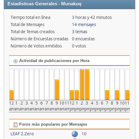
Estadísticas Generales - Munakuq
Tiempo total en línea
3 horas y 42 minutos
Total de Mensajes
14 mensajes
Total de Temas creados
3 temas
Número de Encuestas creadas
0 encuestas
Número de Votos emitidos
0 votos
Actividad de publicaciones por Hora
12
1
2
3
4
5
6
7
8
9
10
11
12
1
2
3
4
5
6
7
8
9
10
11
am
am
am
am
am
am
am
am
am
am
am
am
pm
pm
pm
pm
pm
pm
pm
pm
pm
pm
pm
pm
Foros más populares por Mensajes
LEAF 2.Zero
10