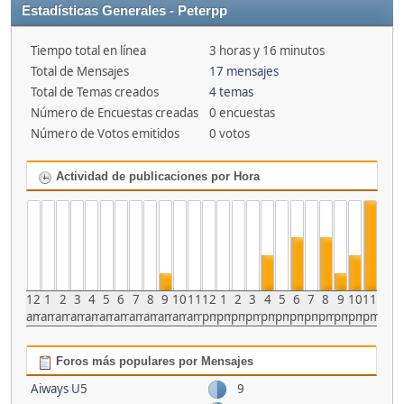
Estadísticas Generales - Peterpp
Tiempo total en línea
3 horas y 16 minutos
Total de Mensajes
17 mensajes
Total de Temas creados
4 temas
Número de Encuestas creadas
0 encuestas
Número de Votos emitidos
0 votos
Actividad de publicaciones por Hora
12
1
2
3
4
5
6
7
8
9
10
11
12
1
2
3
4
5
6
7
8
9
10
11
am
am
am
am
am
am
am
am
am
am
am
am
pm
pm
pm
pm
pm
pm
pm
pm
pm
pm
pm
pm
Foros más populares por Mensajes
Aiways U5
9