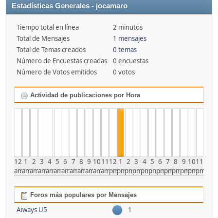
Estadísticas Generales - jocamaro
Tiempo total en línea
2 minutos
Total de Mensajes
1 mensajes
Total de Temas creados
0 temas
Número de Encuestas creadas
0 encuestas
Número de Votos emitidos
0 votos
Actividad de publicaciones por Hora
12
1
2
3
4
5
6
7
8
9
10
11
12
1
2
3
4
5
6
7
8
9
10
11
am
am
am
am
am
am
am
am
am
am
am
am
pm
pm
pm
pm
pm
pm
pm
pm
pm
pm
pm
pm
Foros más populares por Mensajes
Aiways U5
1