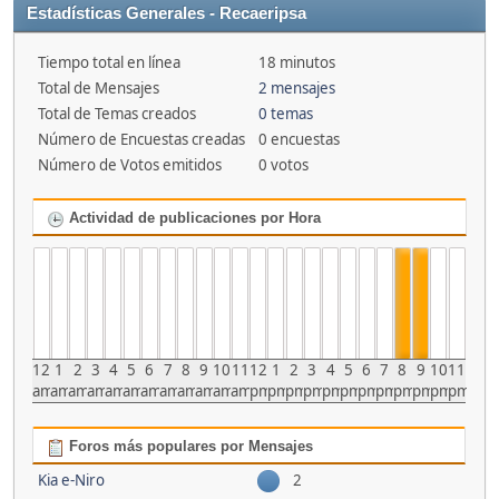
Estadísticas Generales - Recaeripsa
Tiempo total en línea
18 minutos
Total de Mensajes
2 mensajes
Total de Temas creados
0 temas
Número de Encuestas creadas
0 encuestas
Número de Votos emitidos
0 votos
Actividad de publicaciones por Hora
12
1
2
3
4
5
6
7
8
9
10
11
12
1
2
3
4
5
6
7
8
9
10
11
am
am
am
am
am
am
am
am
am
am
am
am
pm
pm
pm
pm
pm
pm
pm
pm
pm
pm
pm
pm
Foros más populares por Mensajes
Kia e-Niro
2