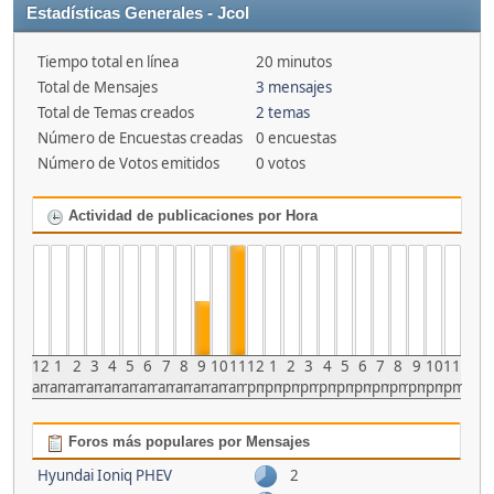
Estadísticas Generales - Jcol
Tiempo total en línea
20 minutos
Total de Mensajes
3 mensajes
Total de Temas creados
2 temas
Número de Encuestas creadas
0 encuestas
Número de Votos emitidos
0 votos
Actividad de publicaciones por Hora
12
1
2
3
4
5
6
7
8
9
10
11
12
1
2
3
4
5
6
7
8
9
10
11
am
am
am
am
am
am
am
am
am
am
am
am
pm
pm
pm
pm
pm
pm
pm
pm
pm
pm
pm
pm
Foros más populares por Mensajes
Hyundai Ioniq PHEV
2