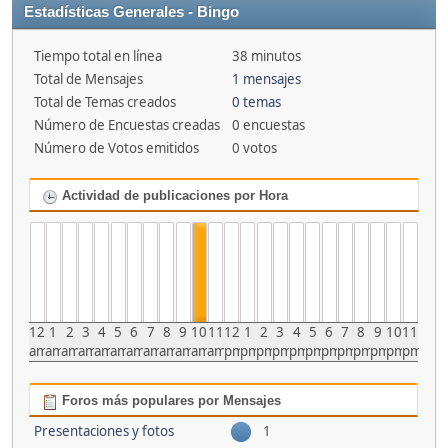
Estadísticas Generales - Bingo
Tiempo total en línea
38 minutos
Total de Mensajes
1 mensajes
Total de Temas creados
0 temas
Número de Encuestas creadas
0 encuestas
Número de Votos emitidos
0 votos
Actividad de publicaciones por Hora
12
1
2
3
4
5
6
7
8
9
10
11
12
1
2
3
4
5
6
7
8
9
10
11
am
am
am
am
am
am
am
am
am
am
am
am
pm
pm
pm
pm
pm
pm
pm
pm
pm
pm
pm
pm
Foros más populares por Mensajes
Presentaciones y fotos
1