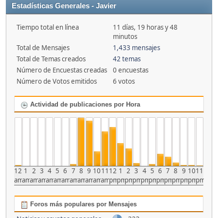
Estadísticas Generales - Javier
Tiempo total en línea
11 días, 19 horas y 48
minutos
Total de Mensajes
1,433 mensajes
Total de Temas creados
42 temas
Número de Encuestas creadas
0 encuestas
Número de Votos emitidos
6 votos
Actividad de publicaciones por Hora
12
1
2
3
4
5
6
7
8
9
10
11
12
1
2
3
4
5
6
7
8
9
10
11
am
am
am
am
am
am
am
am
am
am
am
am
pm
pm
pm
pm
pm
pm
pm
pm
pm
pm
pm
pm
Foros más populares por Mensajes