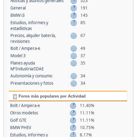
Noticias y asuntos generales
323
General
191
BMW i3
145
Estudios, informes y
85
estadísticas
Precios, alquiler batería,
67
revisiones
Bolt / Ampera-e
49
Model 3
37
Planes ayuda
35
MºIndustria/IDAE
Autonomía y consumo
34
Presentaciones y fotos
34
Foros más populares por Actividad
Bolt / Ampera-e
11.40%
Otros modelos
11.11%
Golf GTE
11.11%
BMW PHEV
10.75%
Estudios, informes y
8.17%