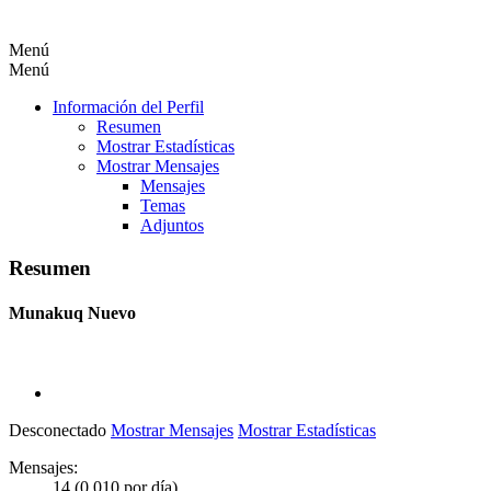
Menú
Menú
Información del Perfil
Resumen
Mostrar Estadísticas
Mostrar Mensajes
Mensajes
Temas
Adjuntos
Resumen
Munakuq
Nuevo
Desconectado
Mostrar Mensajes
Mostrar Estadísticas
Mensajes:
14 (0.010 por día)