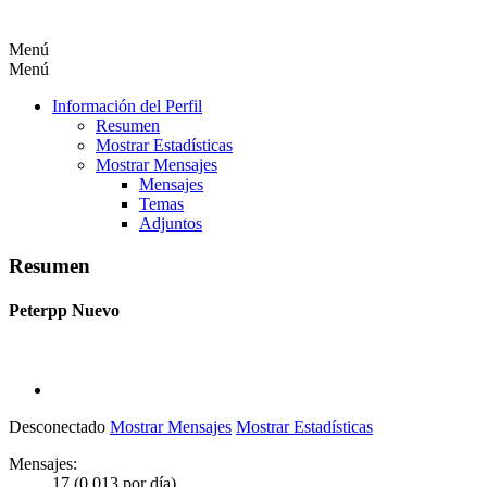
Menú
Menú
Información del Perfil
Resumen
Mostrar Estadísticas
Mostrar Mensajes
Mensajes
Temas
Adjuntos
Resumen
Peterpp
Nuevo
Desconectado
Mostrar Mensajes
Mostrar Estadísticas
Mensajes:
17 (0.013 por día)