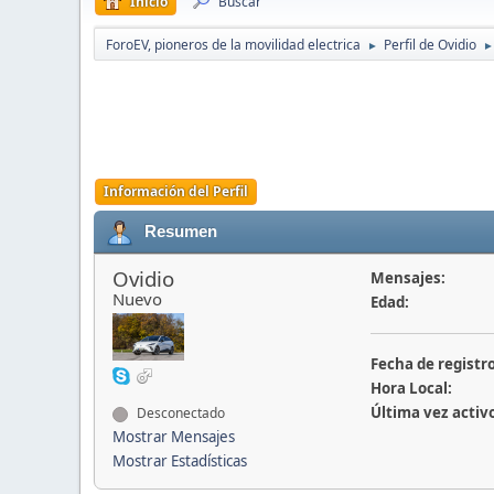
Inicio
Buscar
ForoEV, pioneros de la movilidad electrica
Perfil de Ovidio
►
►
Información del Perfil
Resumen
Ovidio
Mensajes:
Nuevo
Edad:
Fecha de registro
Hora Local:
Última vez activ
Desconectado
Mostrar Mensajes
Mostrar Estadísticas