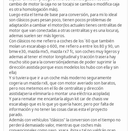
cambio de motor la caja no se toca(si se cambia o modifica caja
es otra homologación más).
Luego esta el tema de base para conversión, para mi lo ideal
son clásicos pues pesan poco, tienen pocos problemas de
adaptación a cambiar el motor(los actuales tienes centralitas de
motor que van conectadas a otras centralitas y es una locura),
ademas suelen ser más ligeros.
Con clásicos no me refiero a coches de los ´60 que también
molan un escarabajo o 600, me refiero a entre los 80 y 90, un
bmw e30, mazda mx5, mazda rx7 fc, son coches muy ligeros y
ademas al tener el motor longitudinal y tracción trasera hay
mucho sitio para la conversión(ademas de poder suprimir la
dirección asistida porque esos modelos los hubo con ella y sin
ella)
Y si tuviera que ir a un coche más moderno seguramente
cogeria un mazda rx8, que con motor averiado son baratos,
pero nos metemos en el lío de centralitas y dirección
asistida(seria eliminarla o montar una eléctrica acoplada)
Y para rematar me encantaría algun kit car de chasis vw
escarabajo que es lo que yo quería hacer, pero por falta de
información y no tener las cosas claras esta el proyecto
parado.
Además con vehículos "clásicos" la conversion con el tiempo no
perderá demasiado valor, mientras que coches más
convencionales como saxo, xsara, ibiza y tal no valdrán gran