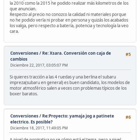
la 2010 como la 2015 he podido realizar más kilometros de los
que anuncian.
Respecto al precio no conozco la calidad ni materiales porque
no he podido verla ni probar en persona y quizás los acabados
los valga, pero respecto a batería, potencia y tecnología la veo
cara.
Conversiones
/
Re: Xsara. Conversión con caja de
#5
cambios
Diciembre 22, 2017, 03:05:07 PM
Si quieres tracción a las 4 ruedas y una berlina el subaru
impreza(subaru en general) es buen candidato, los modelos de
motor atmosférico salen a veces con problemas típicos de los
boxer baratos.
Conversiones
/
Re:Proyecto: yamaja jog a patinete
#6
electrico. Es posible?
Diciembre 18, 2017, 11:49:05 PM
A nivel de normativa no se cómo está el tema, pero a nivel