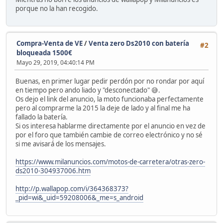
porque no la han recogido.
Compra-Venta de VE
/
Venta zero Ds2010 con batería
#2
bloqueada 1500€
Mayo 29, 2019, 04:40:14 PM
Buenas, en primer lugar pedir perdón por no rondar por aquí
en tiempo pero ando liado y "desconectado" 😅.
Os dejo el link del anuncio, la moto funcionaba perfectamente
pero al comprarme la 2015 la deje de lado y al final me ha
fallado la batería.
Si os interesa hablarme directamente por el anuncio en vez de
por el foro que también cambie de correo electrónico y no sé
si me avisará de los mensajes.
https://www.milanuncios.com/motos-de-carretera/otras-zero-
ds2010-304937006.htm
http://p.wallapop.com/i/364368373?
_pid=wi&_uid=59208006&_me=s_android