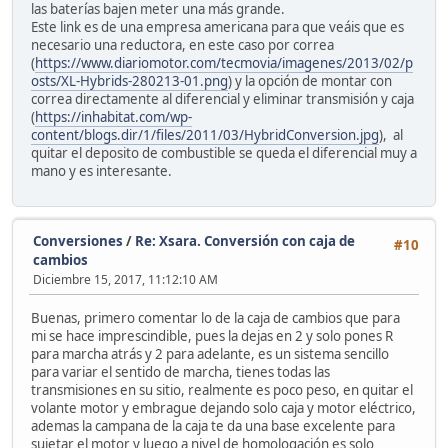
las baterías bajen meter una más grande.
Este link es de una empresa americana para que veáis que es
necesario una reductora, en este caso por correa
(
https://www.diariomotor.com/tecmovia/imagenes/2013/02/p
osts/XL-Hybrids-280213-01.png
) y la opción de montar con
correa directamente al diferencial y eliminar transmisión y caja
(
https://inhabitat.com/wp-
content/blogs.dir/1/files/2011/03/HybridConversion.jpg
), al
quitar el deposito de combustible se queda el diferencial muy a
mano y es interesante.
Conversiones
/
Re: Xsara. Conversión con caja de
#10
cambios
Diciembre 15, 2017, 11:12:10 AM
Buenas, primero comentar lo de la caja de cambios que para
mi se hace imprescindible, pues la dejas en 2 y solo pones R
para marcha atrás y 2 para adelante, es un sistema sencillo
para variar el sentido de marcha, tienes todas las
transmisiones en su sitio, realmente es poco peso, en quitar el
volante motor y embrague dejando solo caja y motor eléctrico,
ademas la campana de la caja te da una base excelente para
sujetar el motor y luego a nivel de homologación es solo