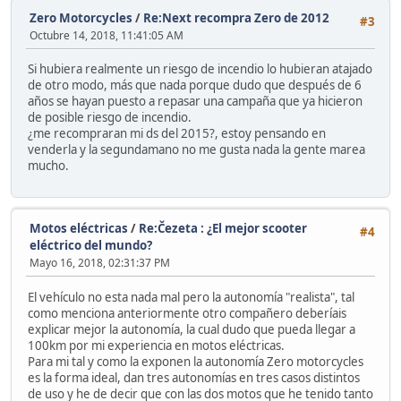
Zero Motorcycles
/
Re:Next recompra Zero de 2012
#3
Octubre 14, 2018, 11:41:05 AM
Si hubiera realmente un riesgo de incendio lo hubieran atajado
de otro modo, más que nada porque dudo que después de 6
años se hayan puesto a repasar una campaña que ya hicieron
de posible riesgo de incendio.
¿me recompraran mi ds del 2015?, estoy pensando en
venderla y la segundamano no me gusta nada la gente marea
mucho.
Motos eléctricas
/
Re:Čezeta : ¿El mejor scooter
#4
eléctrico del mundo?
Mayo 16, 2018, 02:31:37 PM
El vehículo no esta nada mal pero la autonomía "realista", tal
como menciona anteriormente otro compañero deberíais
explicar mejor la autonomía, la cual dudo que pueda llegar a
100km por mi experiencia en motos eléctricas.
Para mi tal y como la exponen la autonomía Zero motorcycles
es la forma ideal, dan tres autonomías en tres casos distintos
de uso y he de decir que con las dos motos que he tenido tanto