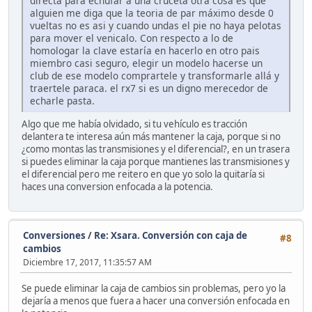
directa para echufar a una cruceta otra cosa es que
alguien me diga que la teoria de par máximo desde 0
vueltas no es asi y cuando undas el pie no haya pelotas
para mover el venicalo. Con respecto a lo de
homologar la clave estaría en hacerlo en otro pais
miembro casi seguro, elegir un modelo hacerse un
club de ese modelo comprartele y transformarle allá y
traertele paraca. el rx7 si es un digno merecedor de
echarle pasta.
Algo que me había olvidado, si tu vehículo es tracción
delantera te interesa aún más mantener la caja, porque si no
¿como montas las transmisiones y el diferencial?, en un trasera
si puedes eliminar la caja porque mantienes las transmisiones y
el diferencial pero me reitero en que yo solo la quitaría si
haces una conversion enfocada a la potencia.
Conversiones
/
Re: Xsara. Conversión con caja de
#8
cambios
Diciembre 17, 2017, 11:35:57 AM
Se puede eliminar la caja de cambios sin problemas, pero yo la
dejaría a menos que fuera a hacer una conversión enfocada en