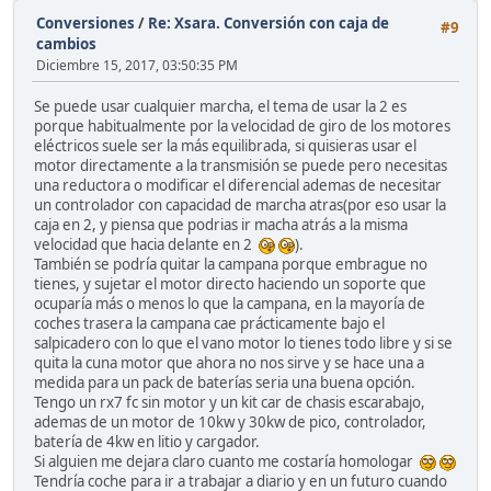
Conversiones
/
Re: Xsara. Conversión con caja de
#9
cambios
Diciembre 15, 2017, 03:50:35 PM
Se puede usar cualquier marcha, el tema de usar la 2 es
porque habitualmente por la velocidad de giro de los motores
eléctricos suele ser la más equilibrada, si quisieras usar el
motor directamente a la transmisión se puede pero necesitas
una reductora o modificar el diferencial ademas de necesitar
un controlador con capacidad de marcha atras(por eso usar la
caja en 2, y piensa que podrias ir macha atrás a la misma
velocidad que hacia delante en 2
).
También se podría quitar la campana porque embrague no
tienes, y sujetar el motor directo haciendo un soporte que
ocuparía más o menos lo que la campana, en la mayoría de
coches trasera la campana cae prácticamente bajo el
salpicadero con lo que el vano motor lo tienes todo libre y si se
quita la cuna motor que ahora no nos sirve y se hace una a
medida para un pack de baterías seria una buena opción.
Tengo un rx7 fc sin motor y un kit car de chasis escarabajo,
ademas de un motor de 10kw y 30kw de pico, controlador,
batería de 4kw en litio y cargador.
Si alguien me dejara claro cuanto me costaría homologar
Tendría coche para ir a trabajar a diario y en un futuro cuando