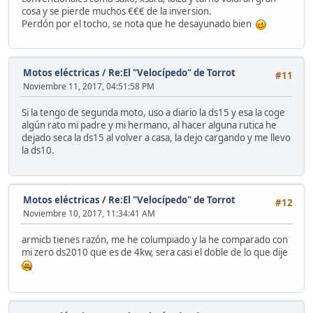
cosa y se pierde muchos €€€ de la inversion.
Perdón por el tocho, se nota que he desayunado bien
Motos eléctricas
/
Re:El "Velocípedo" de Torrot
#11
Noviembre 11, 2017, 04:51:58 PM
Si la tengo de segunda moto, uso a diario la ds15 y esa la coge
algún rato mi padre y mi hermano, al hacer alguna rutica he
dejado seca la ds15 al volver a casa, la dejo cargando y me llevo
la ds10.
Motos eléctricas
/
Re:El "Velocípedo" de Torrot
#12
Noviembre 10, 2017, 11:34:41 AM
armicb tienes razón, me he columpiado y la he comparado con
mi zero ds2010 que es de 4kw, sera casi el doble de lo que dije