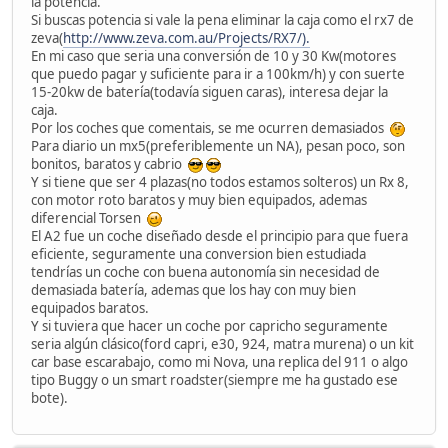
la potencia.
Si buscas potencia si vale la pena eliminar la caja como el rx7 de
zeva(
http://www.zeva.com.au/Projects/RX7/).
En mi caso que seria una conversión de 10 y 30 Kw(motores
que puedo pagar y suficiente para ir a 100km/h) y con suerte
15-20kw de batería(todavía siguen caras), interesa dejar la
caja.
Por los coches que comentais, se me ocurren demasiados
Para diario un mx5(preferiblemente un NA), pesan poco, son
bonitos, baratos y cabrio
Y si tiene que ser 4 plazas(no todos estamos solteros) un Rx 8,
con motor roto baratos y muy bien equipados, ademas
diferencial Torsen
El A2 fue un coche diseñado desde el principio para que fuera
eficiente, seguramente una conversion bien estudiada
tendrías un coche con buena autonomía sin necesidad de
demasiada batería, ademas que los hay con muy bien
equipados baratos.
Y si tuviera que hacer un coche por capricho seguramente
seria algún clásico(ford capri, e30, 924, matra murena) o un kit
car base escarabajo, como mi Nova, una replica del 911 o algo
tipo Buggy o un smart roadster(siempre me ha gustado ese
bote).