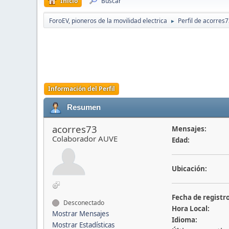
Inicio
Buscar
ForoEV, pioneros de la movilidad electrica
Perfil de acorres
►
Información del Perfil
Resumen
acorres73
Mensajes:
Colaborador AUVE
Edad:
Ubicación:
Fecha de registro
Desconectado
Hora Local:
Mostrar Mensajes
Idioma:
Mostrar Estadísticas