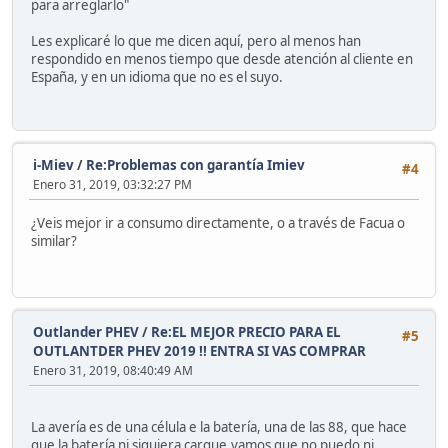
para arreglarlo"
Les explicaré lo que me dicen aquí, pero al menos han
respondido en menos tiempo que desde atención al cliente en
España, y en un idioma que no es el suyo.
i-Miev
/
Re:Problemas con garantía Imiev
#4
Enero 31, 2019, 03:32:27 PM
¿Veis mejor ir a consumo directamente, o a través de Facua o
similar?
Outlander PHEV
/
Re:EL MEJOR PRECIO PARA EL
#5
OUTLANTDER PHEV 2019 !! ENTRA SI VAS COMPRAR
Enero 31, 2019, 08:40:49 AM
La avería es de una célula e la batería, una de las 88, que hace
que la batería ni siquiera cargue,vamos que no puedo ni