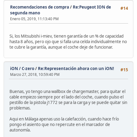
Recomendaciones de compra
/
Re:Peugeot ION de
#14
segunda mano
Enero 05, 2019, 11:13:40 PM
Si, los Mitsubishi i-miev, tienen garantía de un % de capacidad
hasta 8 años, pero ojo que si falla una celda individualmente no
te cubre la garantía, aunque el coche deje de funcionar.
iON / C-zero
/
Re:Representación ahora con un iON!
#15
Marzo 27, 2018, 10:59:40 PM
Buenas, yo tengo una wallbox de chargemaster, para quitar el
cable empiezo siempre por el lado del coche, cuando pulso el
pestillo de la pistola j1772 se para la carga y se puede quitar sin
problemas.
Aqui en Málaga apenas uso la calefacción, cuando hace frío
pongo el asiento que no repercute en el marcador de
autonomía.