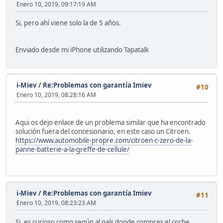
Enero 10, 2019, 09:17:19 AM
Si, pero ahí viene solo la de 5 años.
Enviado desde mi iPhone utilizando Tapatalk
i-Miev
/
Re:Problemas con garantía Imiev
#10
Enero 10, 2019, 08:28:16 AM
Aqui os dejo enlace de un problema similar que ha encontrado
solución fuera del concesionario, en este caso un Citroen.
https://www.automobile-propre.com/citroen-c-zero-de-la-
panne-batterie-a-la-greffe-de-cellule/
i-Miev
/
Re:Problemas con garantía Imiev
#11
Enero 10, 2019, 08:23:23 AM
Si, es curioso como según al país donde compres el coche