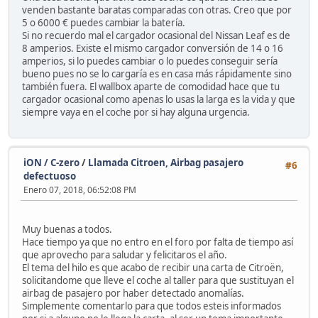
venden bastante baratas comparadas con otras. Creo que por
5 o 6000 € puedes cambiar la batería.
Si no recuerdo mal el cargador ocasional del Nissan Leaf es de
8 amperios. Existe el mismo cargador conversión de 14 o 16
amperios, si lo puedes cambiar o lo puedes conseguir sería
bueno pues no se lo cargaría es en casa más rápidamente sino
también fuera. El wallbox aparte de comodidad hace que tu
cargador ocasional como apenas lo usas la larga es la vida y que
siempre vaya en el coche por si hay alguna urgencia.
iON / C-zero
/
Llamada Citroen, Airbag pasajero
#6
defectuoso
Enero 07, 2018, 06:52:08 PM
Muy buenas a todos.
Hace tiempo ya que no entro en el foro por falta de tiempo así
que aprovecho para saludar y felicitaros el año.
El tema del hilo es que acabo de recibir una carta de Citroën,
solicitandome que lleve el coche al taller para que sustituyan el
airbag de pasajero por haber detectado anomalías.
Simplemente comentarlo para que todos esteis informados