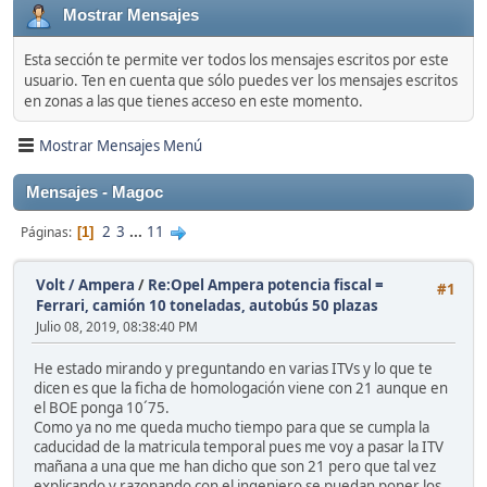
Mostrar Mensajes
Esta sección te permite ver todos los mensajes escritos por este
usuario. Ten en cuenta que sólo puedes ver los mensajes escritos
en zonas a las que tienes acceso en este momento.
Mostrar Mensajes Menú
Mensajes - Magoc
2
3
...
11
Páginas
1
Volt / Ampera
/
Re:Opel Ampera potencia fiscal =
#1
Ferrari, camión 10 toneladas, autobús 50 plazas
Julio 08, 2019, 08:38:40 PM
He estado mirando y preguntando en varias ITVs y lo que te
dicen es que la ficha de homologación viene con 21 aunque en
el BOE ponga 10´75.
Como ya no me queda mucho tiempo para que se cumpla la
caducidad de la matricula temporal pues me voy a pasar la ITV
mañana a una que me han dicho que son 21 pero que tal vez
explicando y razonando con el ingeniero se puedan poner los