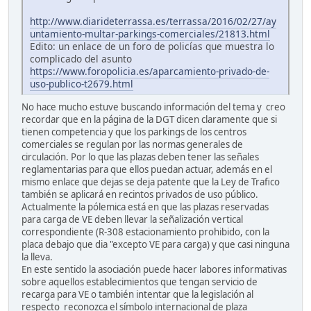
http://www.diarideterrassa.es/terrassa/2016/02/27/ay
untamiento-multar-parkings-comerciales/21813.html
Edito: un enlace de un foro de policías que muestra lo
complicado del asunto
https://www.foropolicia.es/aparcamiento-privado-de-
uso-publico-t2679.html
No hace mucho estuve buscando información del tema y creo
recordar que en la página de la DGT dicen claramente que si
tienen competencia y que los parkings de los centros
comerciales se regulan por las normas generales de
circulación. Por lo que las plazas deben tener las señales
reglamentarias para que ellos puedan actuar, además en el
mismo enlace que dejas se deja patente que la Ley de Trafico
también se aplicará en recintos privados de uso público.
Actualmente la pólemica está en que las plazas reservadas
para carga de VE deben llevar la señalización vertical
correspondiente (R-308 estacionamiento prohibido, con la
placa debajo que dia "excepto VE para carga) y que casi ninguna
la lleva.
En este sentido la asociación puede hacer labores informativas
sobre aquellos establecimientos que tengan servicio de
recarga para VE o también intentar que la legislación al
respecto reconozca el símbolo internacional de plaza