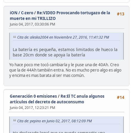
iON / C-zero
/
Re:VIDEO Provocando tortugazo de la
#13
muerte en mi TRILLIZO
Junio 04, 2017, 03:30:06 PM
Cita de: aleska2004 en Noviembre 27, 2016, 11:41:32 PM
La batería es pequeña, estamos limitados de hueco la
base 20cm donde se apoya la batería
Yo hace poco me tocó cambiarla y le puse una de 40Ah. Creo
que la de 44Ah también entra. No es mucho pero algo es algo
y encima es mas barata al ser mas común.
Generación 0 emisiones
/
Re:El TC anula algunos
#14
artículos del decreto de autoconsumo
Junio 04, 2017, 12:23:21 PM
Cita de: pepino en Junio 02, 2017, 08:12:09 PM
Ha declarado legal que se pueda compartir una