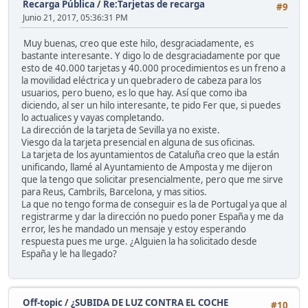
Recarga Pública
/
Re:Tarjetas de recarga
#9
Junio 21, 2017, 05:36:31 PM
Muy buenas, creo que este hilo, desgraciadamente, es
bastante interesante. Y digo lo de desgraciadamente por que
esto de 40.000 tarjetas y 40.000 procedimientos es un freno a
la movilidad eléctrica y un quebradero de cabeza para los
usuarios, pero bueno, es lo que hay. Así que como iba
diciendo, al ser un hilo interesante, te pido Fer que, si puedes
lo actualices y vayas completando.
La dirección de la tarjeta de Sevilla ya no existe.
Viesgo da la tarjeta presencial en alguna de sus oficinas.
La tarjeta de los ayuntamientos de Cataluña creo que la están
unificando, llamé al Ayuntamiento de Amposta y me dijeron
que la tengo que solicitar presencialmente, pero que me sirve
para Reus, Cambrils, Barcelona, y mas sitios.
La que no tengo forma de conseguir es la de Portugal ya que al
registrarme y dar la dirección no puedo poner España y me da
error, les he mandado un mensaje y estoy esperando
respuesta pues me urge. ¿Alguien la ha solicitado desde
España y le ha llegado?
Off-topic
/
¿SUBIDA DE LUZ CONTRA EL COCHE
#10