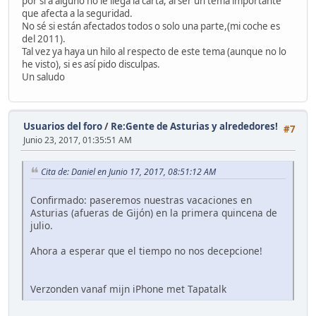
por si a alguno no le llega la carta, al ser un tema importante
que afecta a la seguridad.
No sé si están afectados todos o solo una parte,(mi coche es
del 2011).
Tal vez ya haya un hilo al respecto de este tema (aunque no lo
he visto), si es así pido disculpas.
Un saludo
Usuarios del foro
/
Re:Gente de Asturias y alrededores!
#7
Junio 23, 2017, 01:35:51 AM
Cita de: Daniel en Junio 17, 2017, 08:51:12 AM
Confirmado: paseremos nuestras vacaciones en
Asturias (afueras de Gijón) en la primera quincena de
julio.
Ahora a esperar que el tiempo no nos decepcione!
Verzonden vanaf mijn iPhone met Tapatalk