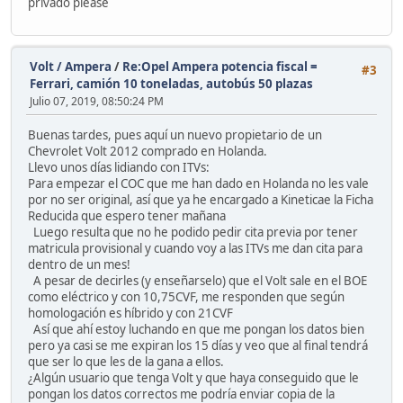
privado please
Volt / Ampera
/
Re:Opel Ampera potencia fiscal =
#3
Ferrari, camión 10 toneladas, autobús 50 plazas
Julio 07, 2019, 08:50:24 PM
Buenas tardes, pues aquí un nuevo propietario de un
Chevrolet Volt 2012 comprado en Holanda.
Llevo unos días lidiando con ITVs:
Para empezar el COC que me han dado en Holanda no les vale
por no ser original, así que ya he encargado a Kineticae la Ficha
Reducida que espero tener mañana
Luego resulta que no he podido pedir cita previa por tener
matricula provisional y cuando voy a las ITVs me dan cita para
dentro de un mes!
A pesar de decirles (y enseñarselo) que el Volt sale en el BOE
como eléctrico y con 10,75CVF, me responden que según
homologación es híbrido y con 21CVF
Así que ahí estoy luchando en que me pongan los datos bien
pero ya casi se me expiran los 15 días y veo que al final tendrá
que ser lo que les de la gana a ellos.
¿Algún usuario que tenga Volt y que haya conseguido que le
pongan los datos correctos me podría enviar copia de la