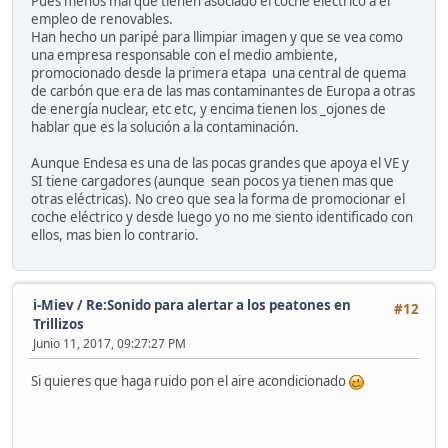
Pues menos mal que tienen asociado el coche eléctrico a el
empleo de renovables.
Han hecho un paripé para llimpiar imagen y que se vea como
una empresa responsable con el medio ambiente,
promocionado desde la primera etapa una central de quema
de carbón que era de las mas contaminantes de Europa a otras
de energía nuclear, etc etc, y encima tienen los _ojones de
hablar que es la solución a la contaminación.
Aunque Endesa es una de las pocas grandes que apoya el VE y
SI tiene cargadores (aunque sean pocos ya tienen mas que
otras eléctricas). No creo que sea la forma de promocionar el
coche eléctrico y desde luego yo no me siento identificado con
ellos, mas bien lo contrario.
i-Miev
/
Re:Sonido para alertar a los peatones en
#12
Trillizos
Junio 11, 2017, 09:27:27 PM
Si quieres que haga ruido pon el aire acondicionado