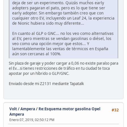
deja de ser un experimento. Quizás muchos early
adopters pagaran el pato, pero es lo que tiene ser
early adopter. Sin embargo también creo que con
cualquier otro EV, incluyendo un Leaf 24, la experiencia
de Nionic hubiera sido muy diferente...
En cuanto al GLP o GNC... no los veo como alternativas
al EV, pero mientras se vendan gasolinas o diésel, los
veo como una opción mejor que estos... Y
lamentablemente las ventas de térmicos en España
aún son cercanas al 100%.
Sin plaza de garaje y poder cargar a 0,06 no existe paraíso para
el Ev...si tienes restricciones de tráfico en tu ciudad te toca
apostar por un híbrido o GLP/GNC.
Enviado desde mi Z2131 mediante Tapatalk
Volt / Ampera
/
Re:Esquema motor gasolina Opel
#32
Ampera
Enero 07, 2019, 02:50:12 PM