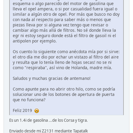
esquema o algo parecido del motor de gasolina que
lleva el opel ampera, o si por casualidad fuera igual o
similar a algún otro de opel. Por más que busco no doy
con nada al respecto para saber más o menos que
piezas lleva por si alguna vez tengo que revisar o
cambiar algo más allá de filtros. No sé donde lleva la
egr ni estoy seguro donde está el filtro de gasoil ni el
antipolen por ejemplo.
Os cuento lo siguiente como anécdota mía por si sirve:
el otro día me dio por echar un vistazo al filtro del aire
y resulta que lo tenía lleno de hojas secas! no se ni
como "respiraba", así vino de Holanda, madre mía.
Saludos y muchas gracias de antemano!
Como apunte para no abrir otro hilo, como se podría
solucionar uno de los botones de apertura de puerta
que no funciona?
Feliz 2019
Es un 1.4i de gasolina ...de los Corsa y tigra.
Enviado desde mi Z2131 mediante Tapatalk