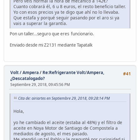
Pero veis normal la hora de mecánico a 142€?
Cuanto cobrará él, 6 u 8 euros, el resto beneficio taller.
Yo con esos precios ya te digo que ahí no lo llevaba.
Que estafa y porqué seguir pasando por el aro si ya
vais a superar la garantía.
Pon un taller...seguro que eres funcionario.
Enviado desde mi Z2131 mediante Tapatalk
Volt / Ampera
/
Re:Refrigerante Volt/Ampera,
#41
¿Descatalogado?
Septiembre 29, 2018, 09:45:56 PM
Cita de: airiartes en Septiembre 29, 2018, 09:28:14 PM
Hola,
yo he cambiado el aceite (estaba al 48%) y el filtro de
aceite en Noya Motor de Santiago de Compostela a
mediados de agosto, el mes pasado.
Me atendió un tal Pablo y le pregunté por curiosidad si