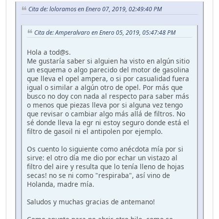
Cita de: loloramos en Enero 07, 2019, 02:49:40 PM
Cita de: Amperalvaro en Enero 05, 2019, 05:47:48 PM
Hola a tod@s.
Me gustaría saber si alguien ha visto en algún sitio
un esquema o algo parecido del motor de gasolina
que lleva el opel ampera, o si por casualidad fuera
igual o similar a algún otro de opel. Por más que
busco no doy con nada al respecto para saber más
o menos que piezas lleva por si alguna vez tengo
que revisar o cambiar algo más allá de filtros. No
sé donde lleva la egr ni estoy seguro donde está el
filtro de gasoil ni el antipolen por ejemplo.
Os cuento lo siguiente como anécdota mía por si
sirve: el otro día me dio por echar un vistazo al
filtro del aire y resulta que lo tenía lleno de hojas
secas! no se ni como "respiraba", así vino de
Holanda, madre mía.
Saludos y muchas gracias de antemano!