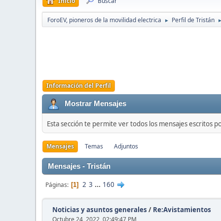
Inicio
Buscar
ForoEV, pioneros de la movilidad electrica
Perfil de Tristán
►
Información del Perfil
Mostrar Mensajes
Esta sección te permite ver todos los mensajes escritos p
Mensajes
Temas
Adjuntos
Mensajes - Tristán
2
3
...
160
Páginas
1
Noticias y asuntos generales
/
Re:Avistamientos
Octubre 24, 2022, 02:49:47 PM