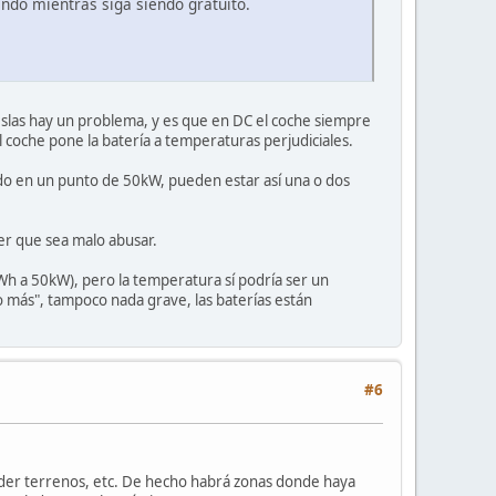
ando mientras siga siendo gratuito.
eslas hay un problema, y es que en DC el coche siempre
l coche pone la batería a temperaturas perjudiciales.
o en un punto de 50kW, pueden estar así una o dos
er que sea malo abusar.
Wh a 50kW), pero la temperatura sí podría ser un
o más", tampoco nada grave, las baterías están
#6
ceder terrenos, etc. De hecho habrá zonas donde haya