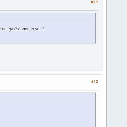
#11
 del gas? donde lo veis?
#12