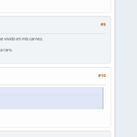
#9
e vivido en mis carnes.
a raro.
#10