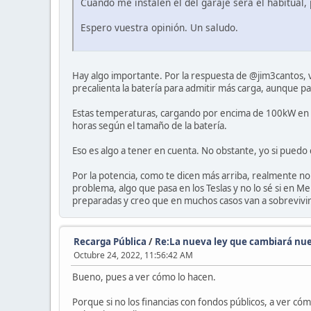
Cuando me instalen el del garaje será el habitual,
Espero vuestra opinión. Un saludo.
Hay algo importante. Por la respuesta de @jim3cantos, 
precalienta la batería para admitir más carga, aunque pa
Estas temperaturas, cargando por encima de 100kW en 
horas según el tamaño de la batería.
Eso es algo a tener en cuenta. No obstante, yo si pued
Por la potencia, como te dicen más arriba, realmente no
problema, algo que pasa en los Teslas y no lo sé si en 
preparadas y creo que en muchos casos van a sobrevivir
Recarga Pública
/
Re:La nueva ley que cambiará nue
Octubre 24, 2022, 11:56:42 AM
Bueno, pues a ver cómo lo hacen.
Porque si no los financias con fondos públicos, a ver c