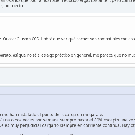
evamos años que podríamos haber reducido el gas bastante... pero como era
, por cierto...
 Quasar 2 usará CCS. Habrá que ver qué coches son compatibles con esto
aparato, así que no sé si es algo práctico en general, me parece que no muc
 me han instalado el punto de recarga en mi garaje.
W una o dos veces por semana siempre hasta el 80% excepto una vez 
ue es muy perjudicial cargarlo siempre en corriente continua. Hay 