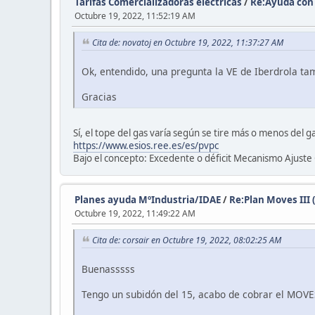
Tarifas Comercializadoras eléctricas
/
Re:Ayuda con 
Octubre 19, 2022, 11:52:19 AM
Cita de: novatoj en Octubre 19, 2022, 11:37:27 AM
Ok, entendido, una pregunta la VE de Iberdrola tam
Gracias
Sí, el tope del gas varía según se tire más o menos del g
https://www.esios.ree.es/es/pvpc
Bajo el concepto: Excedente o déficit Mecanismo Ajuste
Planes ayuda MºIndustria/IDAE
/
Re:Plan Moves III 
Octubre 19, 2022, 11:49:22 AM
Cita de: corsair en Octubre 19, 2022, 08:02:25 AM
Buenasssss
Tengo un subidón del 15, acabo de cobrar el MOVES.