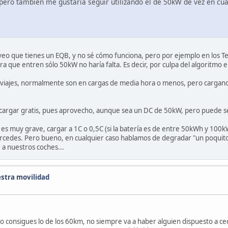
 pero también me gustaría seguir utilizando el de 50kW de vez en cu
veo que tienes un EQB, y no sé cómo funciona, pero por ejemplo en los T
ra que entren sólo 50kW no haría falta. Es decir, por culpa del algoritmo e
viajes, normalmente son en cargas de media hora o menos, pero cargand
o cargar gratis, pues aprovecho, aunque sea un DC de 50kW, pero puede s
 es muy grave, cargar a 1C o 0,5C (si la batería es de entre 50kWh y 100k
Mercedes. Pero bueno, en cualquier caso hablamos de degradar "un poquit
 a nuestros coches...
stra movilidad
ómo consigues lo de los 60km, no siempre va a haber alguien dispuesto a 