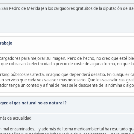
an Pedro de Mérida (en los cargadores gratuitos de la diputación de Bad
trabajo
cargadores para mejorar su imagen. Pero de hecho, no creo que esté bien
que cobraran la electricidad a precio de coste de alguna forma, no que la
arking públicos les afecta, imagino que dependerá del sitio. En cualquier 
un servicio que cada vez va a ser más necesario. Que les va a salir casi g
or tenga un conteo y a final de mes se le descuente de la nómina o algo 
gas: el gas natural no es natural ?
 más de actualidad.
an mal encaminados... y además del tema medioambiental ha resultado qu