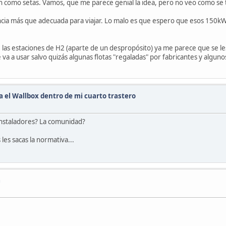
 como setas. Vamos, que me parece genial la idea, pero no veo como se tr
ncia más que adecuada para viajar. Lo malo es que espero que esos 150kW
e las estaciones de H2 (aparte de un despropósito) ya me parece que se les
va a usar salvo quizás algunas flotas "regaladas" por fabricantes y algu
a el Wallbox dentro de mi cuarto trastero
 instaladores? La comunidad?
 les sacas la normativa...
a