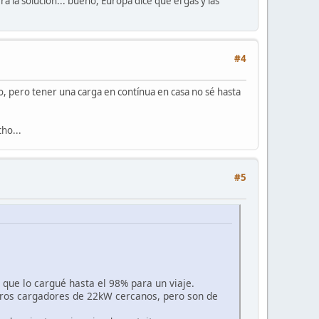
 la solución... bueno, Europa dice que el gas y las
#4
, pero tener una carga en contínua en casa no sé hasta
ho...
#5
que lo cargué hasta el 98% para un viaje.
otros cargadores de 22kW cercanos, pero son de