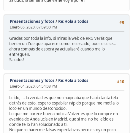
Saludos, la semana que viene voy a por él!
Presentaciones y fotos
/
Re:Hola a todos
#9
Enero 06, 2020, 07:09:00 PM
Gracias por toda la info, si miras la web de RRG verás que
tienen un Zoe que aparece como reservado, pues es ese...
ahora compás de espera ya actualizaré cuando me lo
entreguen.
Saludos!
Presentaciones y fotos
/
Re:Hola a todos
#10
Enero 04, 2020, 04:54:08 PM
Leído, ... la verdad es que no imaginaba que había tanta tela
detrás de esto, espero espabilar rápido porque me metí a lo
loco en un mundo desconocido.
Lo que me parece buena noticia Valver es que lo compré en
avenida de Andalucía en Madrid. que si mal no he leído es
donde te lo han solucionado a ti.
No quiero hacerme falsas expectativas pero estoy un poco