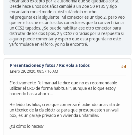
encantado excepto por la autonomía que se quedaba corta.
Desde hace unos dos años cambié a un Zoe 50 R135 y sigo
encantado con el modelo, disfrutándolo mucho.
Mi pregunta es la siguiente: Mi conector es un tipo 2, pero veo
que en el coche están los dos conectores que lo convertirían a
un CCS2 tapados. ¿Se puede habilitar ese otro conector para
disfrutar de los dos tipos, 2 y CCS2? Gracias por la respuesta si
alguno puede comentar y espero que esta pregunta no esté
ya formulada en el foro, yo no la encontré.
Presentaciones y fotos
/
Re:Hola a todos
#4
Enero 29, 2020, 08:57:16 AM
Efectivamente "el manual te dice que no es recomendable
utilizar el CRO de forma habitual ", aunque es lo que estoy
haciendo hasta ahora ...
He leído los hilos, creo que comenzaré pidiendo una vista de
un técnico de la cía eléctrica para que presupuesten un wall
box, es un garaje privado en vivienda unifamiliar.
¿tú cómo lo haces?