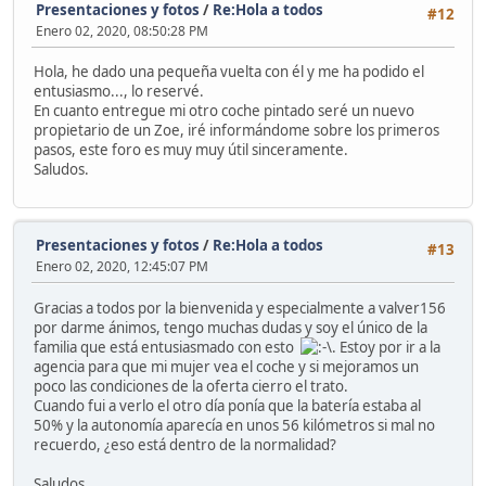
Presentaciones y fotos
/
Re:Hola a todos
#12
Enero 02, 2020, 08:50:28 PM
Hola, he dado una pequeña vuelta con él y me ha podido el
entusiasmo..., lo reservé.
En cuanto entregue mi otro coche pintado seré un nuevo
propietario de un Zoe, iré informándome sobre los primeros
pasos, este foro es muy muy útil sinceramente.
Saludos.
Presentaciones y fotos
/
Re:Hola a todos
#13
Enero 02, 2020, 12:45:07 PM
Gracias a todos por la bienvenida y especialmente a valver156
por darme ánimos, tengo muchas dudas y soy el único de la
familia que está entusiasmado con esto
. Estoy por ir a la
agencia para que mi mujer vea el coche y si mejoramos un
poco las condiciones de la oferta cierro el trato.
Cuando fui a verlo el otro día ponía que la batería estaba al
50% y la autonomía aparecía en unos 56 kilómetros si mal no
recuerdo, ¿eso está dentro de la normalidad?
Saludos.