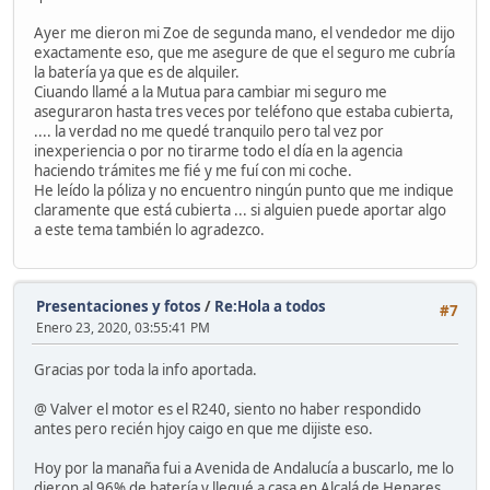
Ayer me dieron mi Zoe de segunda mano, el vendedor me dijo
exactamente eso, que me asegure de que el seguro me cubría
la batería ya que es de alquiler.
Ciuando llamé a la Mutua para cambiar mi seguro me
aseguraron hasta tres veces por teléfono que estaba cubierta,
.... la verdad no me quedé tranquilo pero tal vez por
inexperiencia o por no tirarme todo el día en la agencia
haciendo trámites me fié y me fuí con mi coche.
He leído la póliza y no encuentro ningún punto que me indique
claramente que está cubierta ... si alguien puede aportar algo
a este tema también lo agradezco.
Presentaciones y fotos
/
Re:Hola a todos
#7
Enero 23, 2020, 03:55:41 PM
Gracias por toda la info aportada.
@ Valver el motor es el R240, siento no haber respondido
antes pero recién hjoy caigo en que me dijiste eso.
Hoy por la manaña fui a Avenida de Andalucía a buscarlo, me lo
dieron al 96% de batería y llegué a casa en Alcalá de Henares