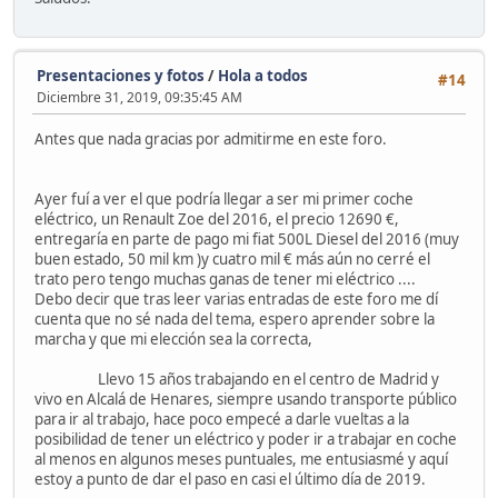
Presentaciones y fotos
/
Hola a todos
#14
Diciembre 31, 2019, 09:35:45 AM
Antes que nada gracias por admitirme en este foro.
Ayer fuí a ver el que podría llegar a ser mi primer coche
eléctrico, un Renault Zoe del 2016, el precio 12690 €,
entregaría en parte de pago mi fiat 500L Diesel del 2016 (muy
buen estado, 50 mil km )y cuatro mil € más aún no cerré el
trato pero tengo muchas ganas de tener mi eléctrico ....
Debo decir que tras leer varias entradas de este foro me dí
cuenta que no sé nada del tema, espero aprender sobre la
marcha y que mi elección sea la correcta,
Llevo 15 años trabajando en el centro de Madrid y
vivo en Alcalá de Henares, siempre usando transporte público
para ir al trabajo, hace poco empecé a darle vueltas a la
posibilidad de tener un eléctrico y poder ir a trabajar en coche
al menos en algunos meses puntuales, me entusiasmé y aquí
estoy a punto de dar el paso en casi el último día de 2019.