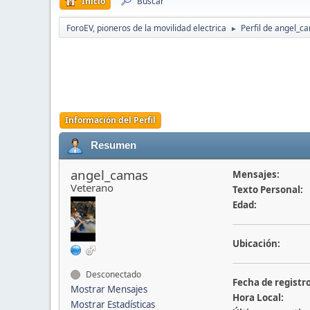
Inicio
Buscar
ForoEV, pioneros de la movilidad electrica
Perfil de angel_c
►
Información del Perfil
Resumen
angel_camas
Mensajes:
Veterano
Texto Personal:
Edad:
Ubicación:
Desconectado
Fecha de registro
Mostrar Mensajes
Hora Local:
Mostrar Estadísticas